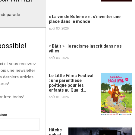
ndeparade
« La vie de Bohème » : s'inventer une
place dans le monde
août 03, 2026
possible!
« Bâtir » : le racisme inscrit dans nos
villes
août 03, 2026
ici et vous recevrez
mois une newsletter
Le Little Films Festival
s derniers articles
: une parenthèse
arus!
poétique pour les
enfants au Quai d…
or free today!
août 01, 2026
Nom
Hitchc
ock et