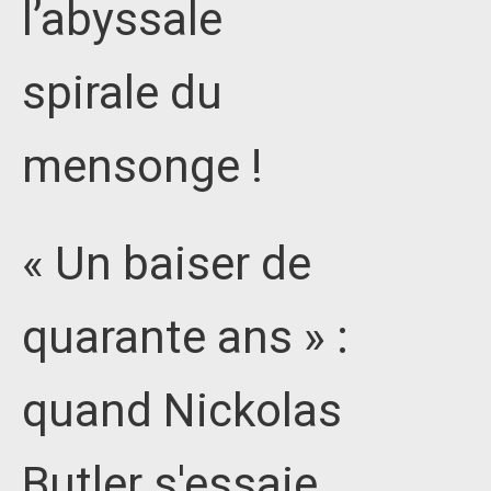
l’abyssale
spirale du
mensonge !
« Un baiser de
quarante ans » :
quand Nickolas
Butler s'essaie