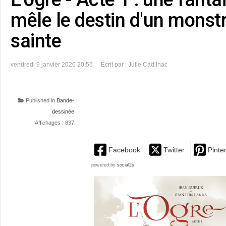
mêle le destin d'un monstr
sainte
vendredi 9 janvier 2026 20:56
Écrit par : Julie Cadilhac
Published in
Bande-
dessinée
Affichages : 837
Facebook
Twitter
Pinte
powered by
social2s