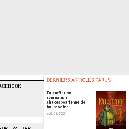
DERNIERS ARTICLES PARUS
FACEBOOK
Falstaff : une
récréation
shakespearienne de
haute volée!
août 03, 2026
SUR TWITTER