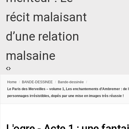
récit malaisant
d’une relation
malsaine
Home
/
BANDE-DESSINEE
/
Bande-dessinée
/
Le Paris des Merveilles – volume 1, Les enchantements d’Ambremer : de l’h
personnages irrésistibles, dopés par une mise en images très réussie !
L'ogre - Acte 1 : une fanta