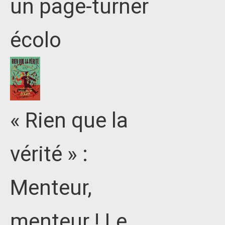
un page-turner
écolo
« Rien que la
vérité » :
Menteur,
menteur ! Le