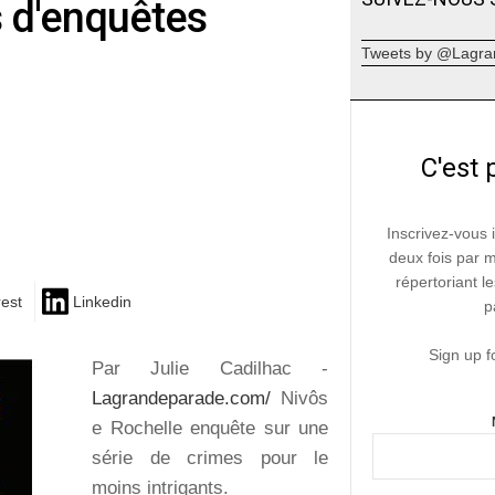
 d'enquêtes
Tweets by @Lagra
C'est 
Inscrivez-vous 
deux fois par 
répertoriant le
rest
Linkedin
p
Sign up f
Par Julie Cadilhac -
Lagrandeparade.com/
Nivôs
e Rochelle enquête sur une
série de crimes pour le
moins intrigants.