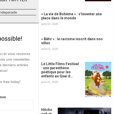
ndeparade
« La vie de Bohème » : s'inventer une
place dans le monde
août 03, 2026
possible!
« Bâtir » : le racisme inscrit dans nos
villes
août 03, 2026
ici et vous recevrez
mois une newsletter
Le Little Films Festival
s derniers articles
: une parenthèse
arus!
poétique pour les
enfants au Quai d…
or free today!
août 01, 2026
Nom
Hitchc
ock et