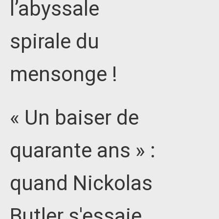
l’abyssale
spirale du
mensonge !
« Un baiser de
quarante ans » :
quand Nickolas
Butler s'essaie