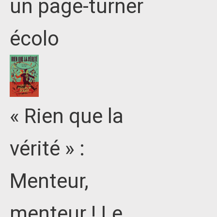
un page-turner
écolo
« Rien que la
vérité » :
Menteur,
menteur ! Le