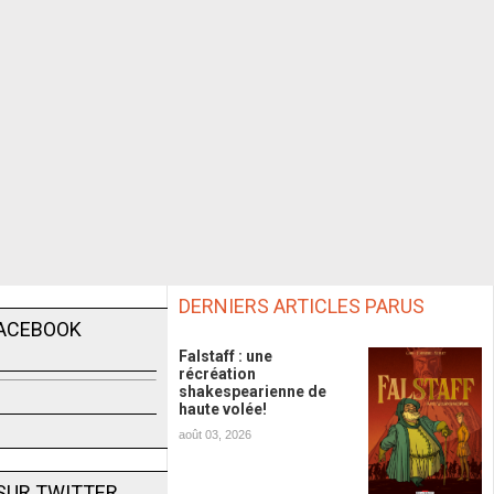
DERNIERS ARTICLES PARUS
FACEBOOK
Falstaff : une
récréation
shakespearienne de
haute volée!
août 03, 2026
SUR TWITTER