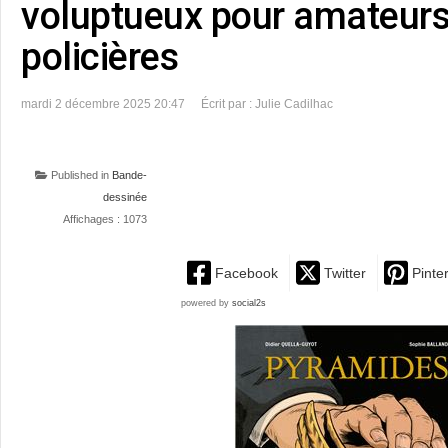
voluptueux pour amateurs
policières
mardi 2 décembre 2025 20:47
Écrit par : Julie Cadilhac
Published in
Bande-
dessinée
Affichages : 1073
Facebook
Twitter
Pinte
powered by
social2s