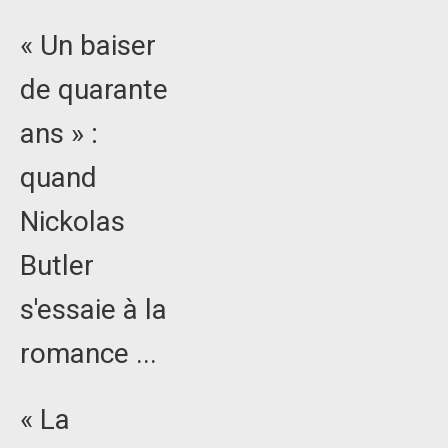
« Un baiser
de quarante
ans » :
quand
Nickolas
Butler
s'essaie à la
romance ...
« La