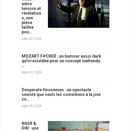
entre
tension et
révélation
s, une
pièce
taillée
pou…
juillet 20, 2026
MOZART F#CKER : un humour aussi dark
qu'irrésistible pour un concept inattendu
…
juillet 20, 2026
Desperate Housemen : un spectacle
sexiste que seuls les comédiens à la joie
co…
juillet 20, 2026
NASR &
DIN : une