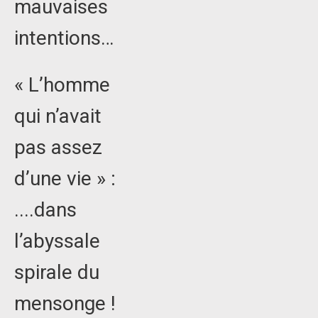
mauvaises
intentions…
« L’homme
qui n’avait
pas assez
d’une vie » :
....dans
l’abyssale
spirale du
mensonge !