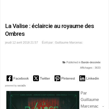
La Valise : éclaircie au royaume des
Ombres
jeudi 12 avril 2018 21:57
Écrit par : Guillaume Marcenac
Published in
Bande-dessinée
Affichages : 3633
Facebook
Twitter
Pinterest
Linkedin
powered by
social2s
Par
Guillaume
Marcenac -