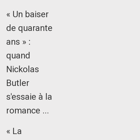
« Un baiser
de quarante
ans » :
quand
Nickolas
Butler
s'essaie à la
romance ...
« La