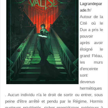
Lagrandepar
ade.fr
/
Autour de la
Cité où le
Dux a pris le
pouvoir
après avoir
éloigné le
grand Fléau,
les murs
d'enceinte
sont
devenus
hermétiques
. Aucun individu n'a le droit de sortir ou entrer, sous
peine d'être arrêté et pendu par le Régime. Hormis
quelques privilégiés, riches propriétaires extérieurs à