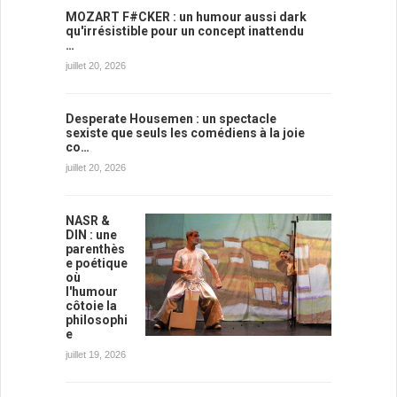
MOZART F#CKER : un humour aussi dark
qu'irrésistible pour un concept inattendu
…
juillet 20, 2026
Desperate Housemen : un spectacle
sexiste que seuls les comédiens à la joie
co…
juillet 20, 2026
NASR &
DIN : une
parenthès
e poétique
où
l'humour
côtoie la
philosophi
e
juillet 19, 2026