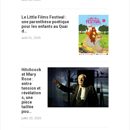
Le Little Films Festival :
une parenthèse poétique
pour les enfants au Quai
d…
août 01, 2026
Hitchcock
et Mary
Rose :
entre
tension et
révélation
s, une
pièce
taillée
pou…
juillet 20, 2026