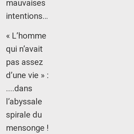
mauvaises
intentions…
« L’homme
qui n’avait
pas assez
d’une vie » :
....dans
l’abyssale
spirale du
mensonge !