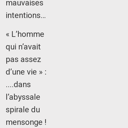
mauvaises
intentions…
« L’homme
qui n’avait
pas assez
d’une vie » :
....dans
l’abyssale
spirale du
mensonge !