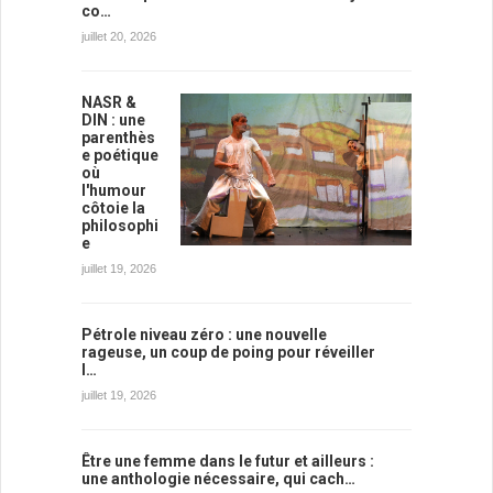
co…
juillet 20, 2026
NASR &
DIN : une
parenthès
e poétique
où
l'humour
côtoie la
philosophi
e
juillet 19, 2026
Pétrole niveau zéro : une nouvelle
rageuse, un coup de poing pour réveiller
l…
juillet 19, 2026
Être une femme dans le futur et ailleurs :
une anthologie nécessaire, qui cach…