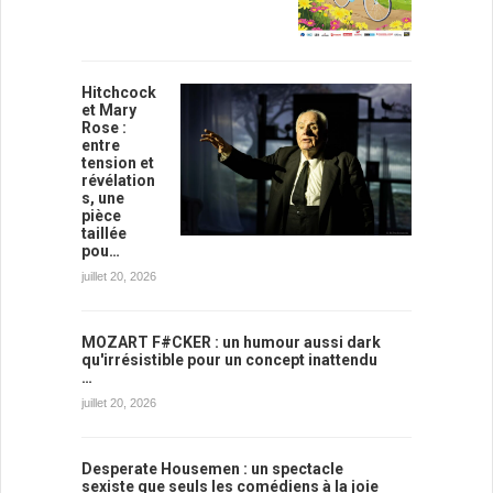
Hitchcock
et Mary
Rose :
entre
tension et
révélation
s, une
pièce
taillée
pou…
juillet 20, 2026
MOZART F#CKER : un humour aussi dark
qu'irrésistible pour un concept inattendu
…
juillet 20, 2026
Desperate Housemen : un spectacle
sexiste que seuls les comédiens à la joie