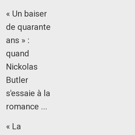
« Un baiser
de quarante
ans » :
quand
Nickolas
Butler
s'essaie à la
romance ...
« La