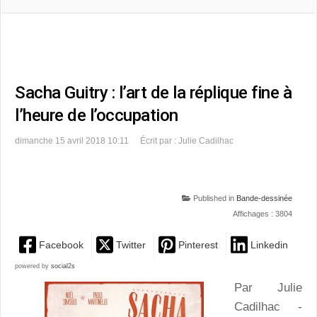
Sacha Guitry : l’art de la réplique fine à
l’heure de l’occupation
dimanche 15 avril 2018 10:11
Écrit par : Julie Cadilhac
Published in
Bande-dessinée
Affichages : 3804
Facebook
Twitter
Pinterest
Linkedin
powered by
social2s
Par Julie
Cadilhac -