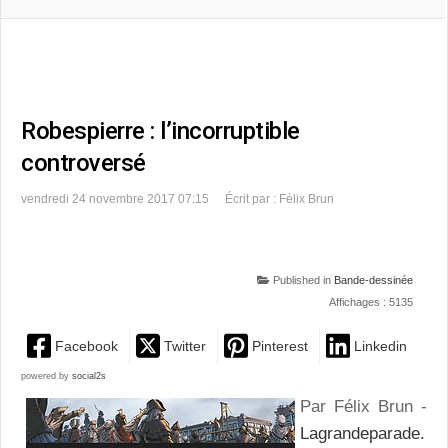
Robespierre : l’incorruptible
controversé
vendredi 24 novembre 2017 07:15
Écrit par : Félix Brun
Published in
Bande-dessinée
Affichages : 5135
Facebook
Twitter
Pinterest
Linkedin
powered by
social2s
Par Félix Brun -
Lagrandeparade.