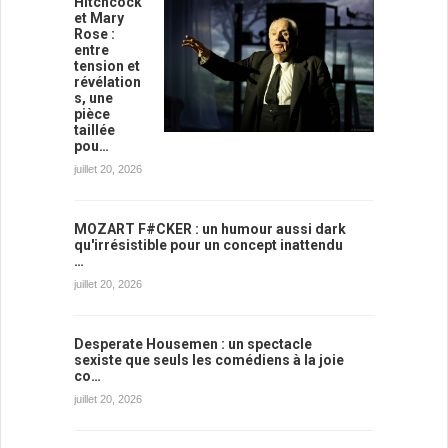
Hitchcock
et Mary
Rose :
entre
tension et
révélation
s, une
pièce
taillée
pou…
juillet 20, 2026
MOZART F#CKER : un humour aussi dark
qu'irrésistible pour un concept inattendu
…
juillet 20, 2026
Desperate Housemen : un spectacle
sexiste que seuls les comédiens à la joie
co…
juillet 20, 2026