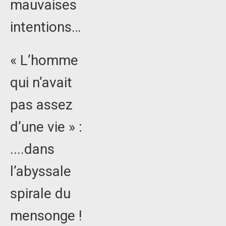
mauvaises
intentions…
« L’homme
qui n’avait
pas assez
d’une vie » :
....dans
l’abyssale
spirale du
mensonge !