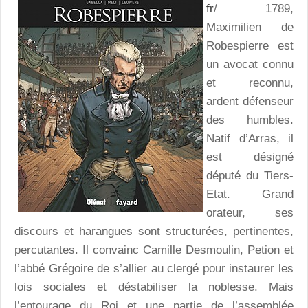
fr
/ 1789,
Maximilien de
Robespierre est
un avocat connu
et reconnu,
ardent défenseur
des humbles.
Natif d’Arras, il
est désigné
député du Tiers-
Etat. Grand
orateur, ses
discours et harangues sont structurées, pertinentes,
percutantes. Il convainc Camille Desmoulin, Petion et
l’abbé Grégoire de s’allier au clergé pour instaurer les
lois sociales et déstabiliser la noblesse. Mais
l’entourage du Roi et une partie de l’assemblée