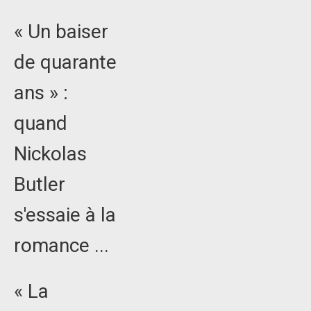
« Un baiser
de quarante
ans » :
quand
Nickolas
Butler
s'essaie à la
romance ...
« La