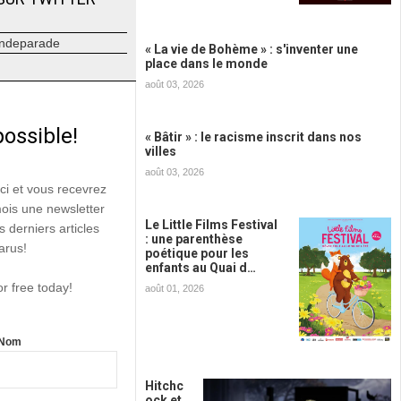
ndeparade
« La vie de Bohème » : s'inventer une
place dans le monde
août 03, 2026
possible!
« Bâtir » : le racisme inscrit dans nos
villes
août 03, 2026
ici et vous recevrez
mois une newsletter
Le Little Films Festival
s derniers articles
: une parenthèse
arus!
poétique pour les
enfants au Quai d…
or free today!
août 01, 2026
Nom
Hitchc
ock et