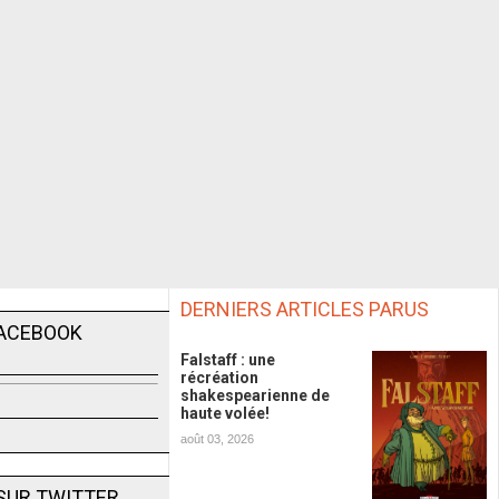
DERNIERS ARTICLES PARUS
FACEBOOK
Falstaff : une
récréation
shakespearienne de
haute volée!
août 03, 2026
SUR TWITTER