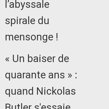
l’abyssale
spirale du
mensonge !
« Un baiser de
quarante ans » :
quand Nickolas
Butler s'essaie