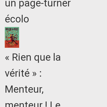
un page-turner
écolo
« Rien que la
vérité » :
Menteur,
menteur ! Le