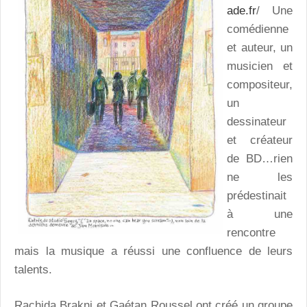
ade.fr
/ Une
comédienne
et auteur, un
musicien et
compositeur,
un
dessinateur
et créateur
de BD…rien
ne les
prédestinait
à une
rencontre
mais la musique a réussi une confluence de leurs
talents.
Rachida Brakni et Gaétan Roussel ont créé un groupe