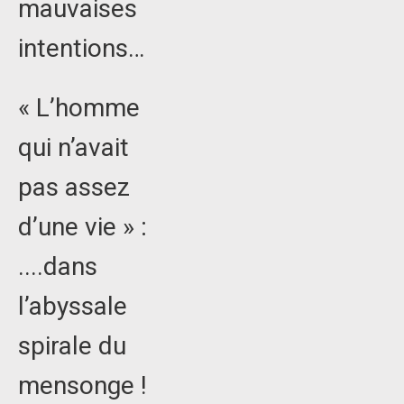
mauvaises
intentions…
« L’homme
qui n’avait
pas assez
d’une vie » :
....dans
l’abyssale
spirale du
mensonge !