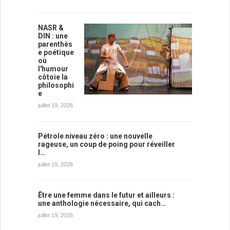
NASR &
DIN : une
parenthès
e poétique
où
l'humour
côtoie la
philosophi
e
juillet 19, 2026
Pétrole niveau zéro : une nouvelle
rageuse, un coup de poing pour réveiller
l…
juillet 19, 2026
Être une femme dans le futur et ailleurs :
une anthologie nécessaire, qui cach…
juillet 19, 2026