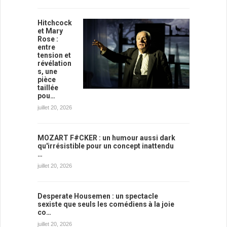
Hitchcock
et Mary
Rose :
entre
tension et
révélation
s, une
pièce
taillée
pou…
juillet 20, 2026
MOZART F#CKER : un humour aussi dark
qu'irrésistible pour un concept inattendu
…
juillet 20, 2026
Desperate Housemen : un spectacle
sexiste que seuls les comédiens à la joie
co…
juillet 20, 2026