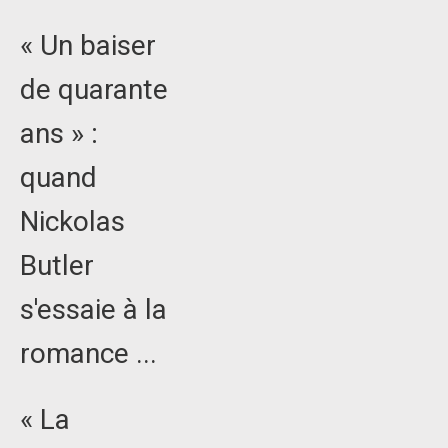
« Un baiser
de quarante
ans » :
quand
Nickolas
Butler
s'essaie à la
romance ...
« La