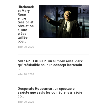
Hitchcock
et Mary
Rose :
entre
tension et
révélation
s, une
pièce
taillée
pou…
juillet 20, 2026
MOZART F#CKER : un humour aussi dark
qu'irrésistible pour un concept inattendu
…
juillet 20, 2026
Desperate Housemen : un spectacle
sexiste que seuls les comédiens à la joie
co…
juillet 20, 2026