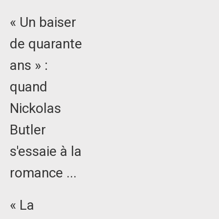
« Un baiser
de quarante
ans » :
quand
Nickolas
Butler
s'essaie à la
romance ...
« La