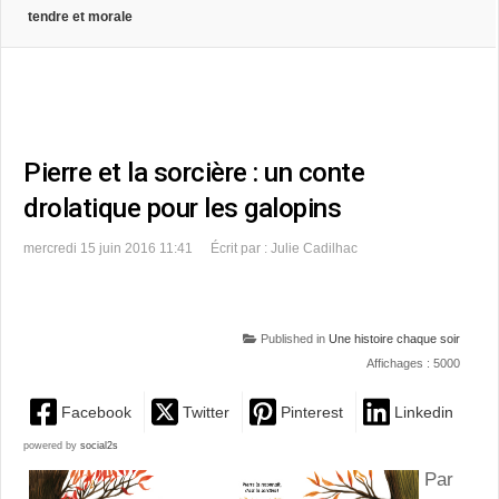
tendre et morale
Pierre et la sorcière : un conte
drolatique pour les galopins
mercredi 15 juin 2016 11:41
Écrit par : Julie Cadilhac
Published in
Une histoire chaque soir
Affichages : 5000
Facebook
Twitter
Pinterest
Linkedin
powered by
social2s
Par