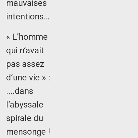
mauvaises
intentions…
« L’homme
qui n’avait
pas assez
d’une vie » :
....dans
l’abyssale
spirale du
mensonge !