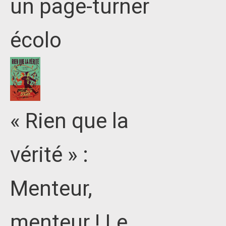
un page-turner
écolo
« Rien que la
vérité » :
Menteur,
menteur ! Le