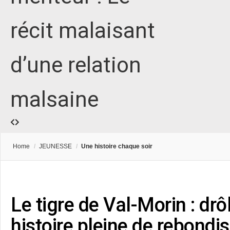
récit malaisant
d’une relation
malsaine
Home
/
JEUNESSE
/
Une histoire chaque soir
Le tigre de Val-Morin : drô
histoire pleine de rebondi