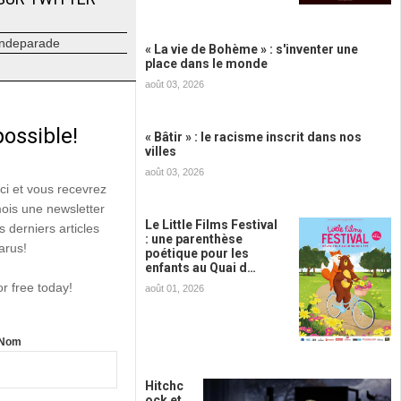
ndeparade
« La vie de Bohème » : s'inventer une
place dans le monde
août 03, 2026
possible!
« Bâtir » : le racisme inscrit dans nos
villes
août 03, 2026
ici et vous recevrez
mois une newsletter
Le Little Films Festival
s derniers articles
: une parenthèse
arus!
poétique pour les
enfants au Quai d…
or free today!
août 01, 2026
Nom
Hitchc
ock et