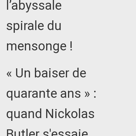
l’abyssale
spirale du
mensonge !
« Un baiser de
quarante ans » :
quand Nickolas
Butler s'essaie