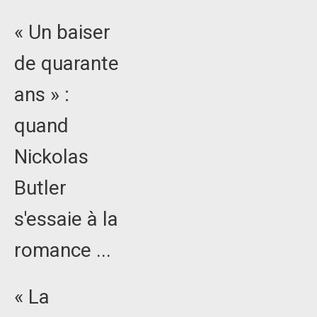
« Un baiser
de quarante
ans » :
quand
Nickolas
Butler
s'essaie à la
romance ...
« La