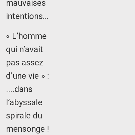
mauvaises
intentions…
« L’homme
qui n’avait
pas assez
d’une vie » :
....dans
l’abyssale
spirale du
mensonge !