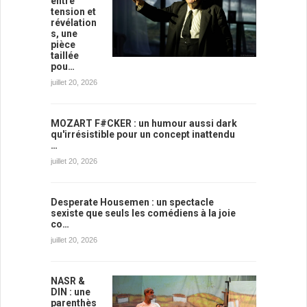
entre
tension et
révélation
s, une
pièce
taillée
pou…
juillet 20, 2026
MOZART F#CKER : un humour aussi dark
qu'irrésistible pour un concept inattendu
…
juillet 20, 2026
Desperate Housemen : un spectacle
sexiste que seuls les comédiens à la joie
co…
juillet 20, 2026
NASR &
DIN : une
parenthès