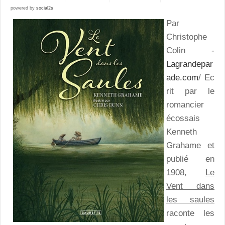
powered by
social2s
Par
Christophe
Colin -
Lagrandepar
ade.com
/ Ec
rit par le
romancier
écossais
Kenneth
Grahame et
publié en
1908,
Le
Vent dans
les saules
raconte les