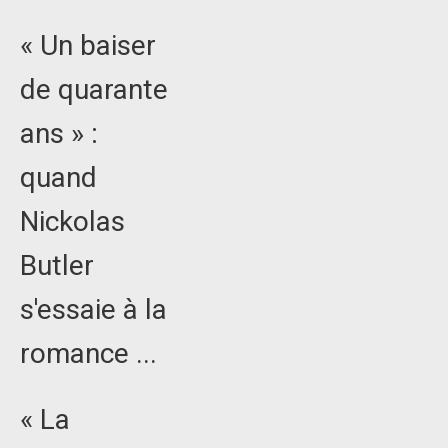
« Un baiser
de quarante
ans » :
quand
Nickolas
Butler
s'essaie à la
romance ...
« La