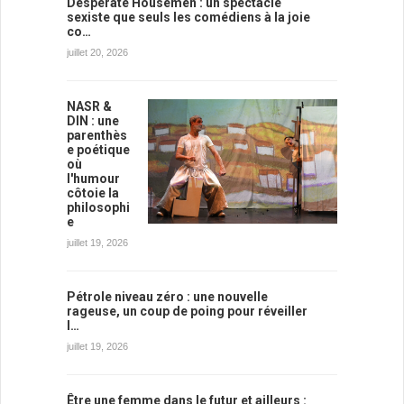
Desperate Housemen : un spectacle
sexiste que seuls les comédiens à la joie
co…
juillet 20, 2026
NASR &
DIN : une
parenthès
e poétique
où
l'humour
côtoie la
philosophi
e
juillet 19, 2026
Pétrole niveau zéro : une nouvelle
rageuse, un coup de poing pour réveiller
l…
juillet 19, 2026
Être une femme dans le futur et ailleurs :