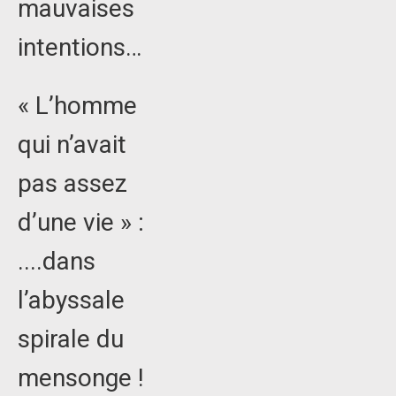
mauvaises
intentions…
« L’homme
qui n’avait
pas assez
d’une vie » :
....dans
l’abyssale
spirale du
mensonge !