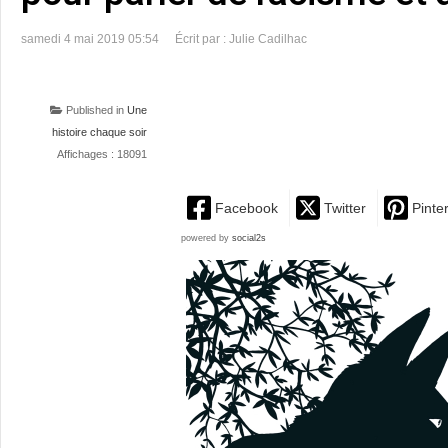
samedi 4 mai 2019 05:54
Écrit par : Julie Cadilhac
Published in
Une
histoire chaque soir
Affichages : 18091
Facebook
Twitter
Pinte
powered by
social2s