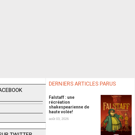
DERNIERS ARTICLES PARUS
FACEBOOK
Falstaff : une
récréation
shakespearienne de
haute volée!
août 03, 2026
SUR TWITTER