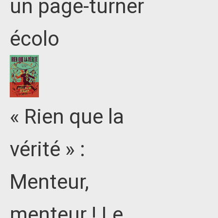
un page-turner
écolo
« Rien que la
vérité » :
Menteur,
menteur ! Le