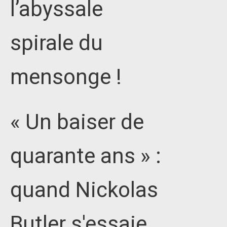
l’abyssale
spirale du
mensonge !
« Un baiser de
quarante ans » :
quand Nickolas
Butler s'essaie