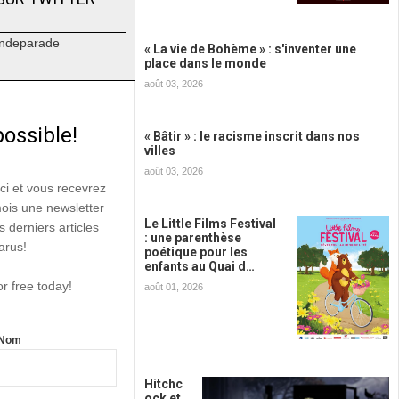
ndeparade
« La vie de Bohème » : s'inventer une
place dans le monde
août 03, 2026
possible!
« Bâtir » : le racisme inscrit dans nos
villes
août 03, 2026
ici et vous recevrez
mois une newsletter
Le Little Films Festival
s derniers articles
: une parenthèse
arus!
poétique pour les
enfants au Quai d…
or free today!
août 01, 2026
Nom
Hitchc
ock et