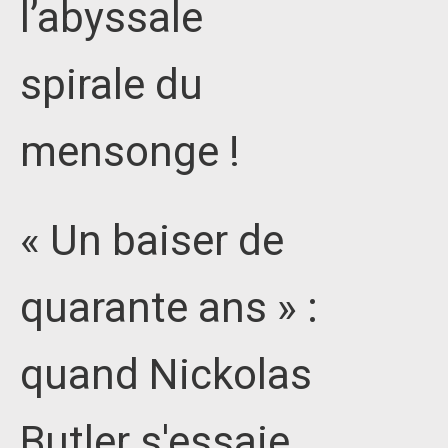
l’abyssale
spirale du
mensonge !
« Un baiser de
quarante ans » :
quand Nickolas
Butler s'essaie