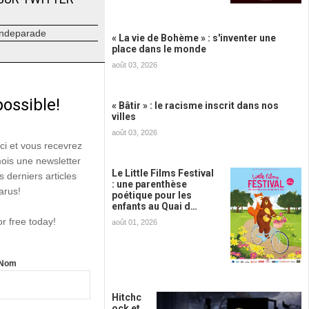
ndeparade
« La vie de Bohème » : s'inventer une
place dans le monde
août 03, 2026
possible!
« Bâtir » : le racisme inscrit dans nos
villes
août 03, 2026
ici et vous recevrez
mois une newsletter
Le Little Films Festival
s derniers articles
: une parenthèse
arus!
poétique pour les
enfants au Quai d…
or free today!
août 01, 2026
Nom
Hitchc
ock et