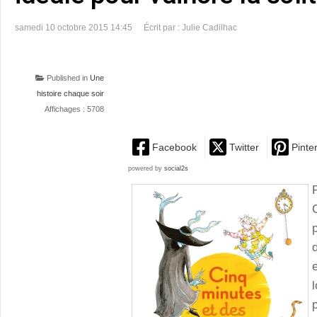
samedi 10 octobre 2015 14:45
Écrit par : Julie Cadilhac
Published in
Une
histoire chaque soir
Affichages : 5708
Facebook
Twitter
Pinte
powered by
social2s