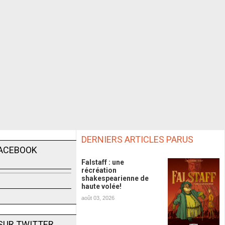
DERNIERS ARTICLES PARUS
FACEBOOK
Falstaff : une
récréation
shakespearienne de
haute volée!
août 03, 2026
SUR TWITTER