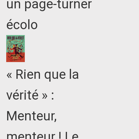
un page-turner
écolo
« Rien que la
vérité » :
Menteur,
menteur ! Le