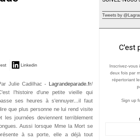
Tweets by @Lagra
C'est 
rest
Linkedin
Inscrivez-vous 
deux fois par 
répertoriant le
Par Julie Cadilhac -
Lagrandeparade.fr
/
p
C'est l'histoire d'une petite vieille qui
passe ses heures à s'ennuyer...il faut
Sign up f
dire que plus personne ne lui rend visite
et les journées deviennent terriblement
longues. Aussi lorsque Mme la Mort se
présente à sa porte, elle a déjà tout