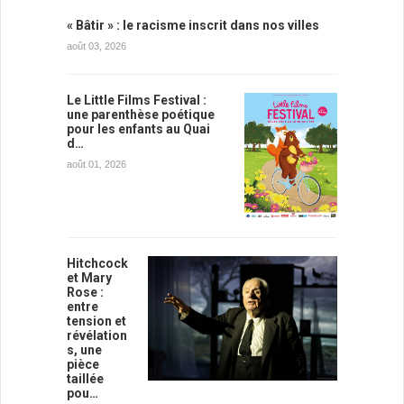
« Bâtir » : le racisme inscrit dans nos villes
août 03, 2026
Le Little Films Festival :
une parenthèse poétique
pour les enfants au Quai
d…
août 01, 2026
Hitchcock
et Mary
Rose :
entre
tension et
révélation
s, une
pièce
taillée
pou…