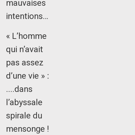
mauvaises
intentions…
« L’homme
qui n’avait
pas assez
d’une vie » :
....dans
l’abyssale
spirale du
mensonge !