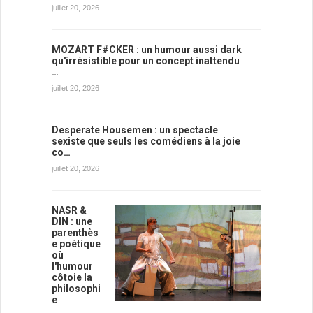
juillet 20, 2026
MOZART F#CKER : un humour aussi dark
qu'irrésistible pour un concept inattendu
…
juillet 20, 2026
Desperate Housemen : un spectacle
sexiste que seuls les comédiens à la joie
co…
juillet 20, 2026
NASR &
DIN : une
parenthès
e poétique
où
l'humour
côtoie la
philosophi
e