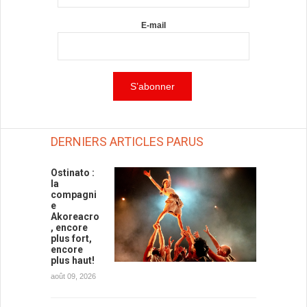
E-mail
DERNIERS ARTICLES PARUS
Ostinato :
la
compagni
e
Akoreacro
, encore
plus fort,
encore
plus haut!
août 09, 2026