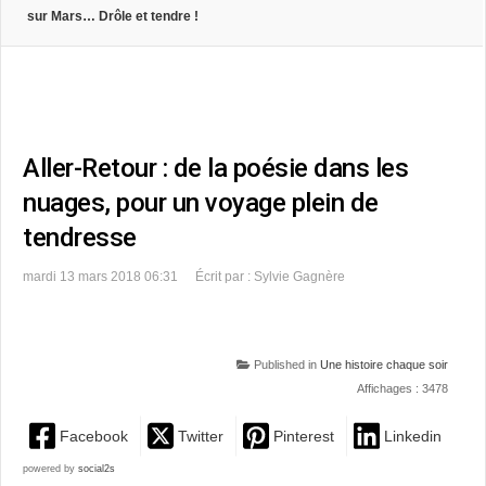
sur Mars… Drôle et tendre !
Aller-Retour : de la poésie dans les
nuages, pour un voyage plein de
tendresse
mardi 13 mars 2018 06:31
Écrit par : Sylvie Gagnère
Published in
Une histoire chaque soir
Affichages : 3478
Facebook
Twitter
Pinterest
Linkedin
powered by
social2s