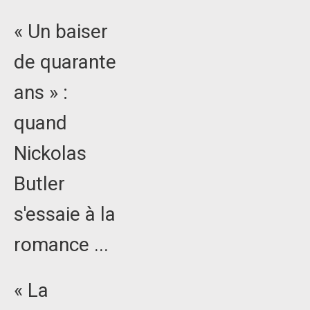
« Un baiser
de quarante
ans » :
quand
Nickolas
Butler
s'essaie à la
romance ...
« La