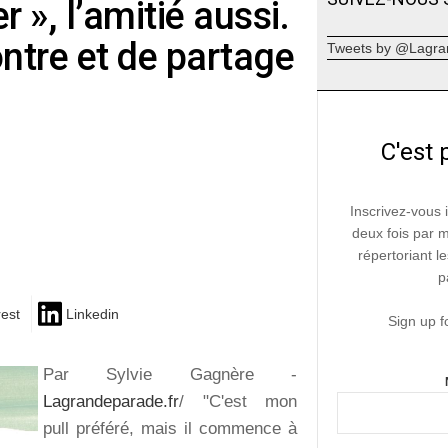
r », l’amitié aussi.
ntre et de partage
Tweets by @Lagra
C'est 
Inscrivez-vous 
deux fois par 
répertoriant le
p
rest
Linkedin
Sign up f
Par Sylvie Gagnère -
Lagrandeparade.fr
/ "C'est mon
pull préféré, mais il commence à