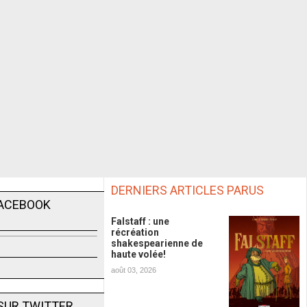
DERNIERS ARTICLES PARUS
FACEBOOK
Falstaff : une
récréation
shakespearienne de
haute volée!
août 03, 2026
SUR TWITTER