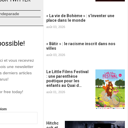
ndeparade
« La vie de Bohème » : s'inventer une
place dans le monde
août 03, 2026
possible!
« Bâtir » : le racisme inscrit dans nos
villes
août 03, 2026
ici et vous recevrez
mois une newsletter
Le Little Films Festival
s derniers articles
: une parenthèse
arus!
poétique pour les
enfants au Quai d…
or free today!
août 01, 2026
Nom
Hitchc
ock et