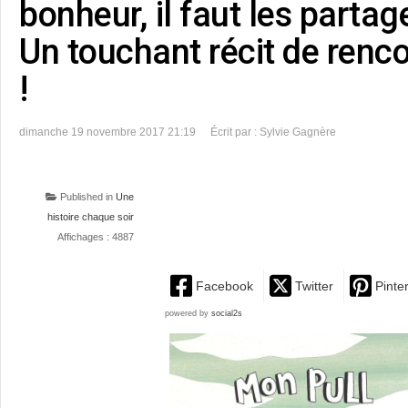
bonheur, il faut les partage
Un touchant récit de renco
!
dimanche 19 novembre 2017 21:19
Écrit par : Sylvie Gagnère
Published in
Une
histoire chaque soir
Affichages : 4887
Facebook
Twitter
Pinte
powered by
social2s