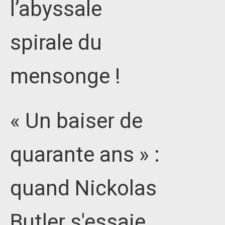
l’abyssale
spirale du
mensonge !
« Un baiser de
quarante ans » :
quand Nickolas
Butler s'essaie