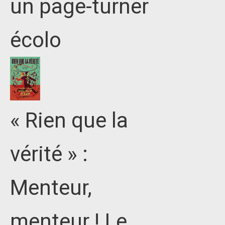
un page-turner
écolo
« Rien que la
vérité » :
Menteur,
menteur ! Le