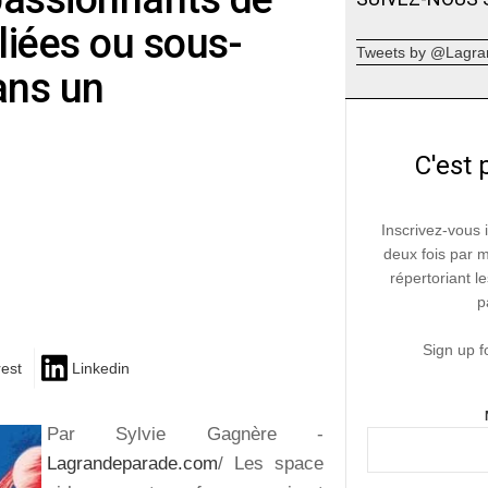
iées ou sous-
Tweets by @Lagra
ans un
C'est 
Inscrivez-vous 
deux fois par 
répertoriant le
p
Sign up f
rest
Linkedin
Par Sylvie Gagnère -
Lagrandeparade.com
/ Les space