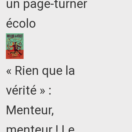
un page-turner
écolo
« Rien que la
vérité » :
Menteur,
menteur ! Le