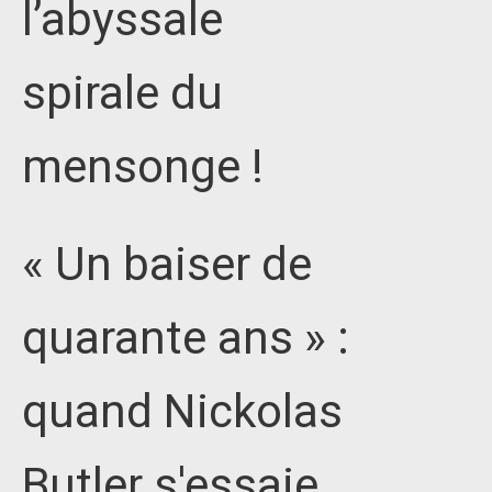
l’abyssale
spirale du
mensonge !
« Un baiser de
quarante ans » :
quand Nickolas
Butler s'essaie