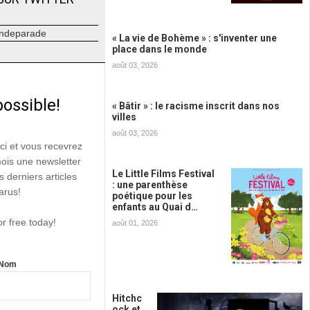
ndeparade
« La vie de Bohème » : s'inventer une
place dans le monde
août 03, 2026
possible!
« Bâtir » : le racisme inscrit dans nos
villes
août 03, 2026
ici et vous recevrez
mois une newsletter
Le Little Films Festival
s derniers articles
: une parenthèse
arus!
poétique pour les
enfants au Quai d…
or free today!
août 01, 2026
Nom
Hitchc
ock et