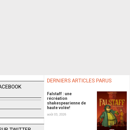
DERNIERS ARTICLES PARUS
FACEBOOK
Falstaff : une
récréation
shakespearienne de
haute volée!
août 03, 2026
SUR TWITTER