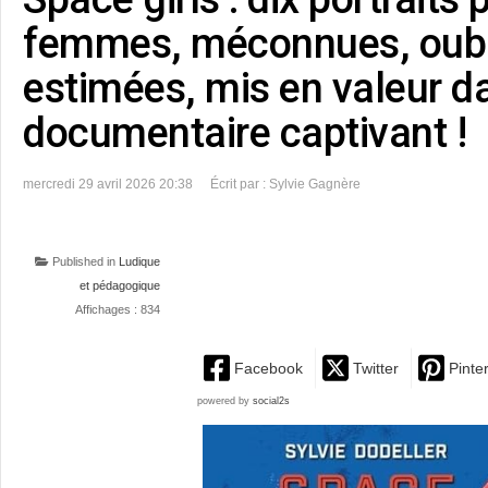
femmes, méconnues, oubl
estimées, mis en valeur d
documentaire captivant !
mercredi 29 avril 2026 20:38
Écrit par : Sylvie Gagnère
Published in
Ludique
et pédagogique
Affichages : 834
Facebook
Twitter
Pinte
powered by
social2s