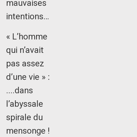
mauvaises
intentions…
« L’homme
qui n’avait
pas assez
d’une vie » :
....dans
l’abyssale
spirale du
mensonge !