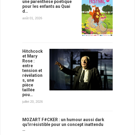
une parenthèse poétique
pour les enfants au Quai
d…
août 01, 2026
Hitchcock
et Mary
Rose :
entre
tension et
révélation
s, une
pièce
taillée
pou…
juillet 20, 2026
MOZART F#CKER : un humour aussi dark
qu'irrésistible pour un concept inattendu
…