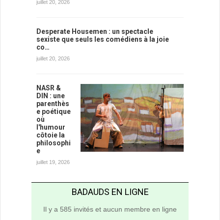
juillet 20, 2026
Desperate Housemen : un spectacle
sexiste que seuls les comédiens à la joie
co…
juillet 20, 2026
NASR &
DIN : une
parenthès
e poétique
où
l'humour
côtoie la
philosophi
e
juillet 19, 2026
BADAUDS EN LIGNE
Il y a 585 invités et aucun membre en ligne