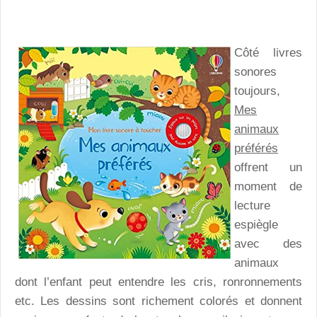
Côté livres
sonores
toujours,
Mes
animaux
préférés
offrent un
moment de
lecture
espiègle
avec des
animaux
dont l’enfant peut entendre les cris, ronronnements
etc. Les dessins sont richement colorés et donnent