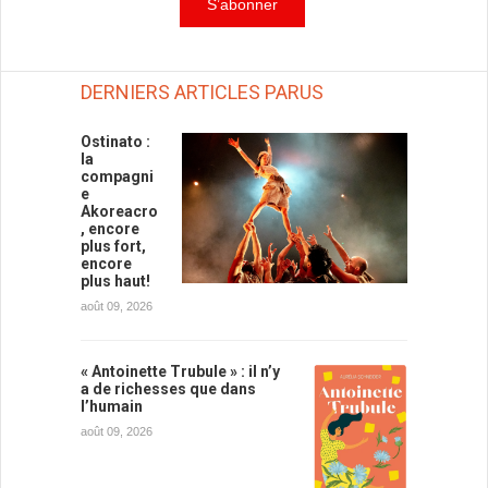
DERNIERS ARTICLES PARUS
Ostinato :
la
compagni
e
Akoreacro
, encore
plus fort,
encore
plus haut!
août 09, 2026
« Antoinette Trubule » : il n’y
a de richesses que dans
l’humain
août 09, 2026