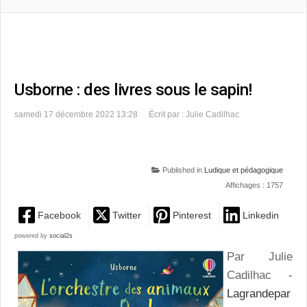
Usborne : des livres sous le sapin!
samedi 17 décembre 2022 13:28
Écrit par : Julie Cadilhac
Published in
Ludique et pédagogique
Affichages : 1757
Facebook
Twitter
Pinterest
Linkedin
powered by
social2s
Par Julie
Cadilhac -
Lagrandepar