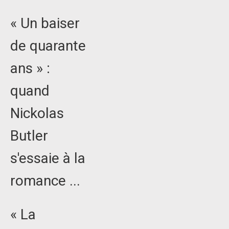
« Un baiser
de quarante
ans » :
quand
Nickolas
Butler
s'essaie à la
romance ...
« La