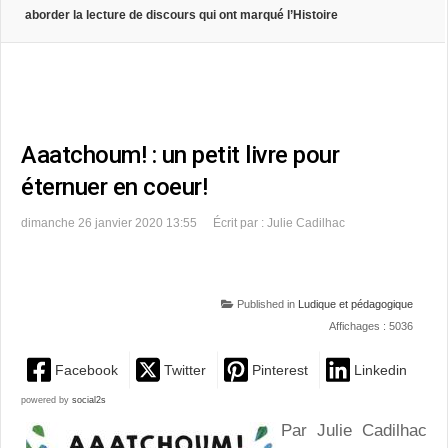
aborder la lecture de discours qui ont marqué l’Histoire
Aaatchoum! : un petit livre pour
éternuer en coeur!
dimanche 26 janvier 2020 13:55
Écrit par : Julie Cadilhac
Published in
Ludique et pédagogique
Affichages : 5036
Facebook
Twitter
Pinterest
Linkedin
powered by
social2s
Par Julie Cadilhac