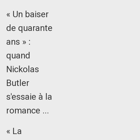
« Un baiser
de quarante
ans » :
quand
Nickolas
Butler
s'essaie à la
romance ...
« La