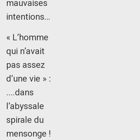
mauvaises
intentions…
« L’homme
qui n’avait
pas assez
d’une vie » :
....dans
l’abyssale
spirale du
mensonge !