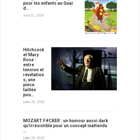
pour les enfants au Quai
d…
août 01, 2026
Hitchcock
et Mary
Rose :
entre
tension et
révélation
s, une
pièce
taillée
pou…
juillet 20, 2026
MOZART F#CKER : un humour aussi dark
qu'irrésistible pour un concept inattendu
…
juillet 20, 2026