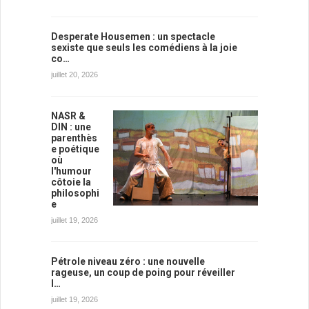
Desperate Housemen : un spectacle
sexiste que seuls les comédiens à la joie
co…
juillet 20, 2026
NASR &
DIN : une
parenthès
e poétique
où
l'humour
côtoie la
philosophi
e
juillet 19, 2026
Pétrole niveau zéro : une nouvelle
rageuse, un coup de poing pour réveiller
l…
juillet 19, 2026