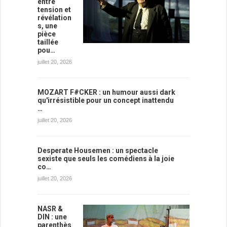
entre
tension et
révélation
s, une
pièce
taillée
pou…
juillet 20, 2026
MOZART F#CKER : un humour aussi dark
qu'irrésistible pour un concept inattendu
…
juillet 20, 2026
Desperate Housemen : un spectacle
sexiste que seuls les comédiens à la joie
co…
juillet 20, 2026
NASR &
DIN : une
parenthès