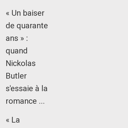
« Un baiser
de quarante
ans » :
quand
Nickolas
Butler
s'essaie à la
romance ...
« La