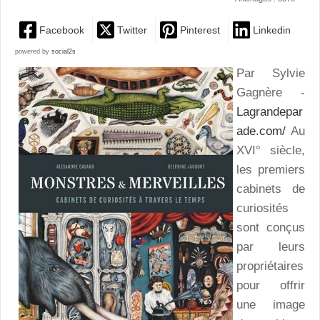
Facebook
Twitter
Pinterest
Linkedin
powered by
social2s
Par Sylvie
Gagnère -
Lagrandepar
ade.com/
Au
XVI° siècle,
les premiers
cabinets de
curiosités
sont conçus
par leurs
propriétaires
pour offrir
une image