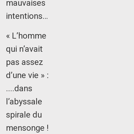
mauvaises
intentions…
« L’homme
qui n’avait
pas assez
d’une vie » :
....dans
l’abyssale
spirale du
mensonge !