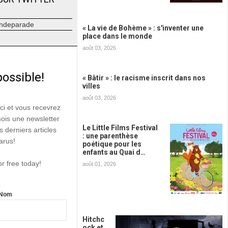
ndeparade
« La vie de Bohème » : s'inventer une
place dans le monde
août 03, 2026
possible!
« Bâtir » : le racisme inscrit dans nos
villes
août 03, 2026
ici et vous recevrez
mois une newsletter
Le Little Films Festival
s derniers articles
: une parenthèse
arus!
poétique pour les
enfants au Quai d…
or free today!
août 01, 2026
Nom
Hitchc
ock et