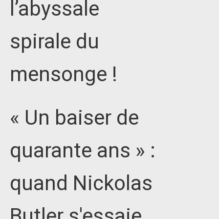
l’abyssale
spirale du
mensonge !
« Un baiser de
quarante ans » :
quand Nickolas
Butler s'essaie