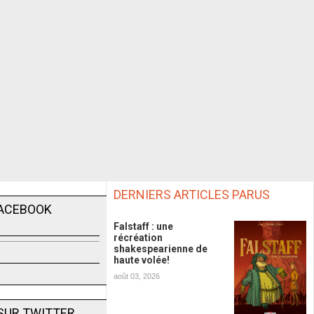
DERNIERS ARTICLES PARUS
FACEBOOK
Falstaff : une
récréation
shakespearienne de
haute volée!
août 03, 2026
SUR TWITTER