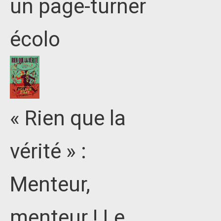
un page-turner
écolo
« Rien que la
vérité » :
Menteur,
menteur ! Le