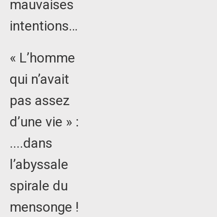
mauvaises
intentions…
« L’homme
qui n’avait
pas assez
d’une vie » :
....dans
l’abyssale
spirale du
mensonge !