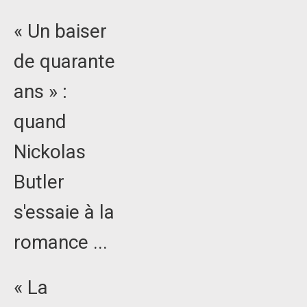
« Un baiser
de quarante
ans » :
quand
Nickolas
Butler
s'essaie à la
romance ...
« La