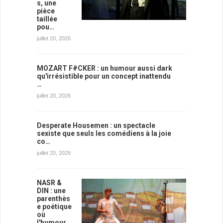
s, une
pièce
taillée
pou…
juillet 20, 2026
MOZART F#CKER : un humour aussi dark
qu'irrésistible pour un concept inattendu
…
juillet 20, 2026
Desperate Housemen : un spectacle
sexiste que seuls les comédiens à la joie
co…
juillet 20, 2026
NASR &
DIN : une
parenthès
e poétique
où
l'humour