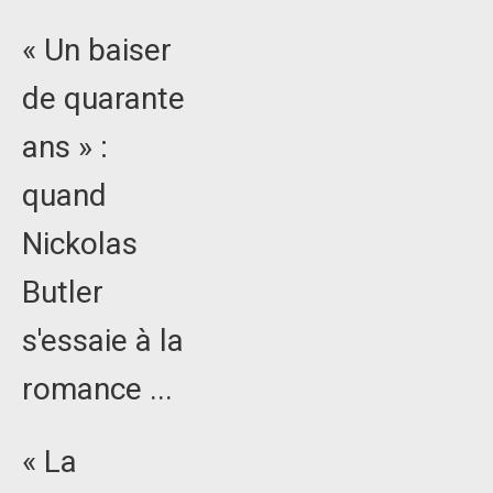
« Un baiser
de quarante
ans » :
quand
Nickolas
Butler
s'essaie à la
romance ...
« La