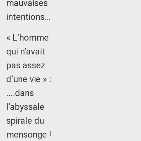
mauvaises
intentions…
« L’homme
qui n’avait
pas assez
d’une vie » :
....dans
l’abyssale
spirale du
mensonge !