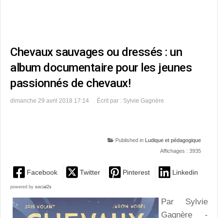
Chevaux sauvages ou dressés : un
album documentaire pour les jeunes
passionnés de chevaux!
dimanche 29 avril 2018 17:14
Écrit par : Sylvie Gagnère
Published in
Ludique et pédagogique
Affichages : 3935
Facebook
Twitter
Pinterest
Linkedin
powered by
social2s
Par Sylvie
Gagnère -