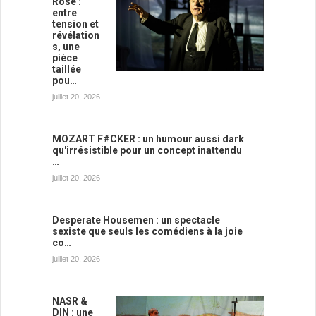
Rose :
entre
tension et
révélation
s, une
pièce
taillée
pou…
juillet 20, 2026
MOZART F#CKER : un humour aussi dark
qu'irrésistible pour un concept inattendu
…
juillet 20, 2026
Desperate Housemen : un spectacle
sexiste que seuls les comédiens à la joie
co…
juillet 20, 2026
NASR &
DIN : une