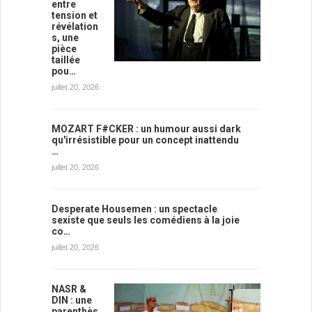
entre
tension et
révélation
s, une
pièce
taillée
pou…
juillet 20, 2026
MOZART F#CKER : un humour aussi dark
qu'irrésistible pour un concept inattendu
…
juillet 20, 2026
Desperate Housemen : un spectacle
sexiste que seuls les comédiens à la joie
co…
juillet 20, 2026
NASR &
DIN : une
parenthès