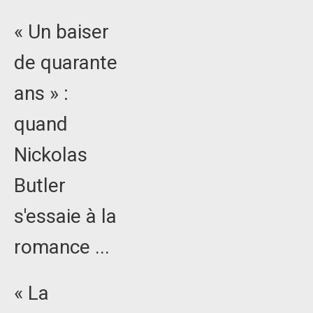
« Un baiser
de quarante
ans » :
quand
Nickolas
Butler
s'essaie à la
romance ...
« La