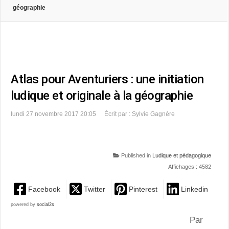
géographie
Atlas pour Aventuriers : une initiation
ludique et originale à la géographie
lundi 27 novembre 2017 20:05
Écrit par : Sylvie Gagnère
Published in
Ludique et pédagogique
Affichages : 4582
Facebook
Twitter
Pinterest
Linkedin
powered by
social2s
Par