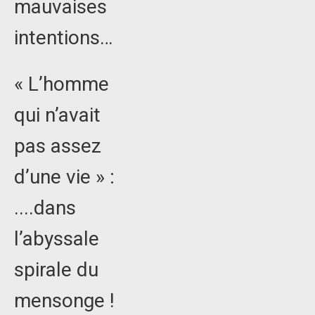
mauvaises
intentions…
« L’homme
qui n’avait
pas assez
d’une vie » :
....dans
l’abyssale
spirale du
mensonge !