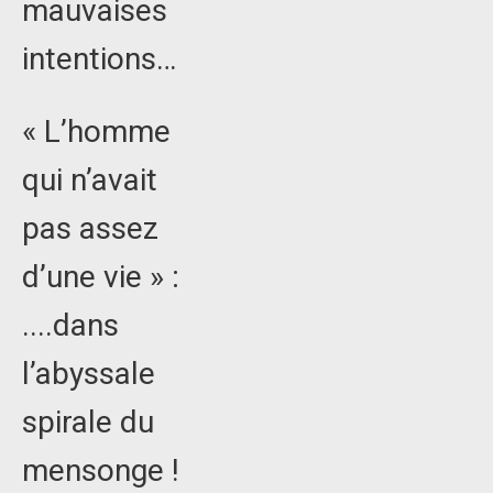
mauvaises
intentions…
« L’homme
qui n’avait
pas assez
d’une vie » :
....dans
l’abyssale
spirale du
mensonge !