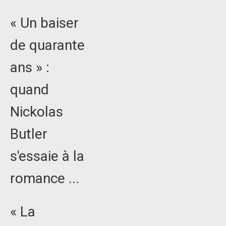
« Un baiser
de quarante
ans » :
quand
Nickolas
Butler
s'essaie à la
romance ...
« La