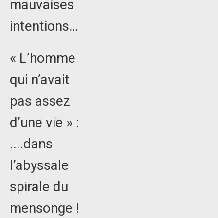
mauvaises
intentions…
« L’homme
qui n’avait
pas assez
d’une vie » :
....dans
l’abyssale
spirale du
mensonge !