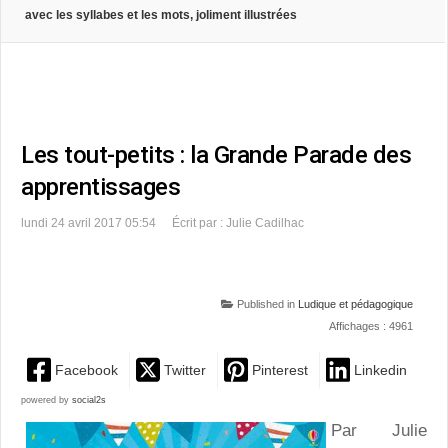
avec les syllabes et les mots, joliment illustrées
Les tout-petits : la Grande Parade des
apprentissages
lundi 24 avril 2017 05:54
Écrit par : Julie Cadilhac
Published in
Ludique et pédagogique
Affichages : 4961
Facebook
Twitter
Pinterest
Linkedin
powered by
social2s
Par Julie