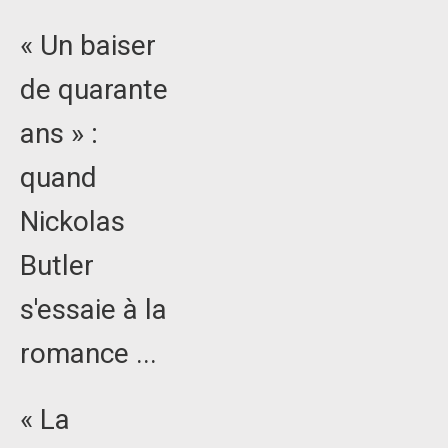
« Un baiser
de quarante
ans » :
quand
Nickolas
Butler
s'essaie à la
romance ...
« La