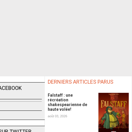
DERNIERS ARTICLES PARUS
FACEBOOK
Falstaff : une
récréation
shakespearienne de
haute volée!
août 03, 2026
SUR TWITTER