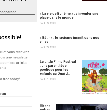
ndeparade
« La vie de Bohème » : s'inventer une
place dans le monde
août 03, 2026
possible!
« Bâtir » : le racisme inscrit dans nos
villes
août 03, 2026
ici et vous recevrez
mois une newsletter
Le Little Films Festival
s derniers articles
: une parenthèse
arus!
poétique pour les
enfants au Quai d…
or free today!
août 01, 2026
Nom
Hitchc
ock et