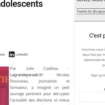
 adolescents
Tweets by @Lagra
C'est 
Inscrivez-vous 
rest
Linkedin
deux fois par 
répertoriant le
p
Par Julie Cadilhac -
Lagrandeparade.fr/
Nicolas
Sign up f
Rousseau, journaliste et
formateur, a imaginé un petit
ouvrage pertinent pour décrypter
l’actualité des élections et mieux