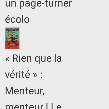
un page-turner
écolo
« Rien que la
vérité » :
Menteur,
menteur ! Le