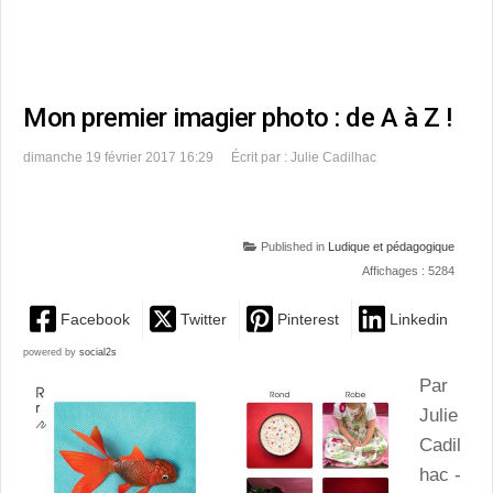
Mon premier imagier photo : de A à Z !
dimanche 19 février 2017 16:29
Écrit par : Julie Cadilhac
Published in
Ludique et pédagogique
Affichages : 5284
Facebook
Twitter
Pinterest
Linkedin
powered by
social2s
Par
Julie
Cadil
hac -