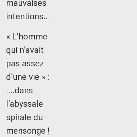
mauvaises
intentions…
« L’homme
qui n’avait
pas assez
d’une vie » :
....dans
l’abyssale
spirale du
mensonge !