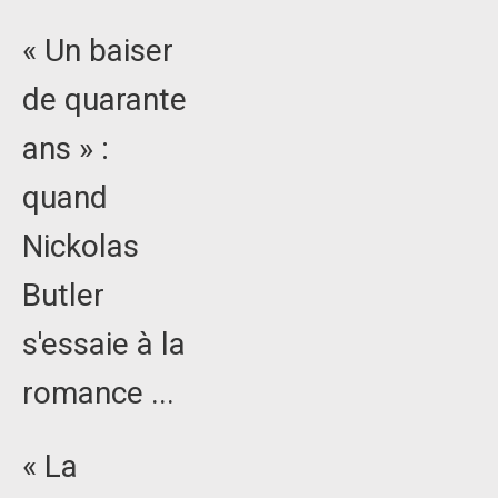
« Un baiser
de quarante
ans » :
quand
Nickolas
Butler
s'essaie à la
romance ...
« La