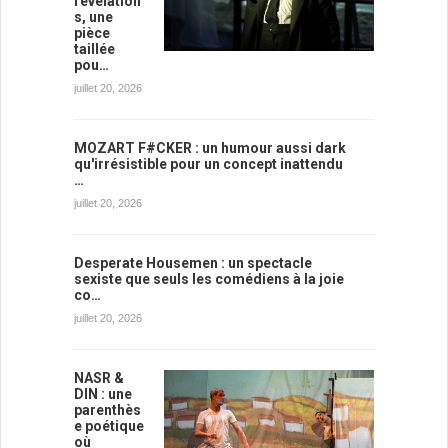
révélation
s, une
pièce
taillée
pou…
juillet 20, 2026
MOZART F#CKER : un humour aussi dark
qu'irrésistible pour un concept inattendu
…
juillet 20, 2026
Desperate Housemen : un spectacle
sexiste que seuls les comédiens à la joie
co…
juillet 20, 2026
NASR &
DIN : une
parenthès
e poétique
où