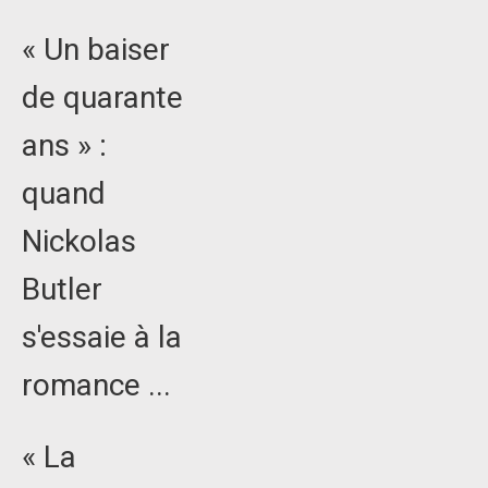
« Un baiser
de quarante
ans » :
quand
Nickolas
Butler
s'essaie à la
romance ...
« La