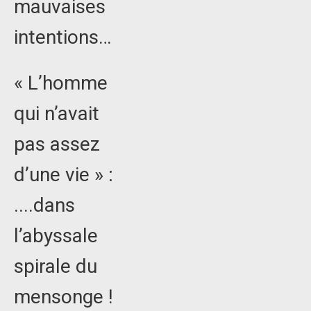
mauvaises
intentions…
« L’homme
qui n’avait
pas assez
d’une vie » :
....dans
l’abyssale
spirale du
mensonge !