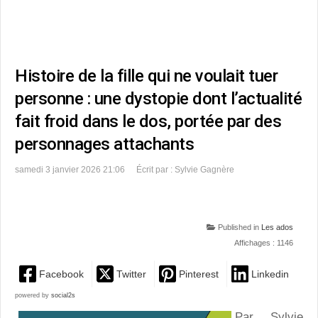
Histoire de la fille qui ne voulait tuer
personne : une dystopie dont l’actualité
fait froid dans le dos, portée par des
personnages attachants
samedi 3 janvier 2026 21:06
Écrit par : Sylvie Gagnère
Published in
Les ados
Affichages : 1146
Facebook
Twitter
Pinterest
Linkedin
powered by
social2s
Par Sylvie