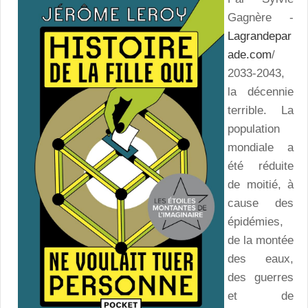
Gagnère -
Lagrandepar
ade.com
/
2033-2043,
la décennie
terrible. La
population
mondiale a
été réduite
de moitié, à
cause des
épidémies,
de la montée
des eaux,
des guerres
et de