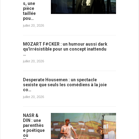
s, une
pièce
taillée
pou…
juillet 20, 2026
MOZART F#CKER : un humour aussi dark
qu'irrésistible pour un concept inattendu
…
juillet 20, 2026
Desperate Housemen : un spectacle
sexiste que seuls les comédiens à la joie
co…
juillet 20, 2026
NASR &
DIN : une
parenthès
e poétique
où