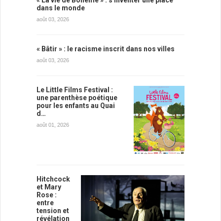
« La vie de Bohème » : s'inventer une place
dans le monde
août 03, 2026
« Bâtir » : le racisme inscrit dans nos villes
août 03, 2026
Le Little Films Festival :
une parenthèse poétique
pour les enfants au Quai
d…
août 01, 2026
Hitchcock
et Mary
Rose :
entre
tension et
révélation