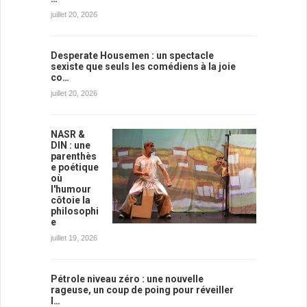
juillet 20, 2026
Desperate Housemen : un spectacle
sexiste que seuls les comédiens à la joie
co…
juillet 20, 2026
NASR &
DIN : une
parenthès
e poétique
où
l'humour
côtoie la
philosophi
e
juillet 19, 2026
Pétrole niveau zéro : une nouvelle
rageuse, un coup de poing pour réveiller
l…