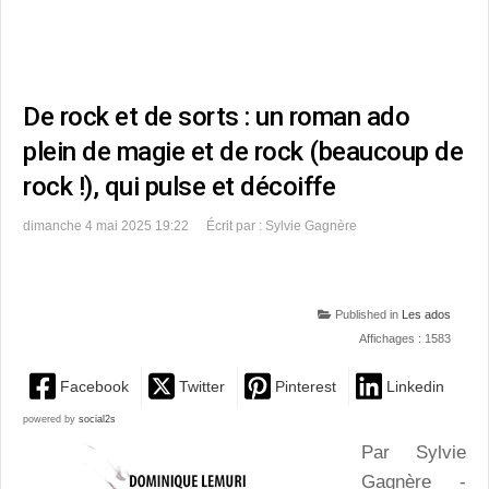
De rock et de sorts : un roman ado
plein de magie et de rock (beaucoup de
rock !), qui pulse et décoiffe
dimanche 4 mai 2025 19:22
Écrit par : Sylvie Gagnère
Published in
Les ados
Affichages : 1583
Facebook
Twitter
Pinterest
Linkedin
powered by
social2s
Par Sylvie
Gagnère -