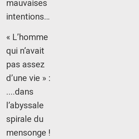
mauvaises
intentions…
« L’homme
qui n’avait
pas assez
d’une vie » :
....dans
l’abyssale
spirale du
mensonge !