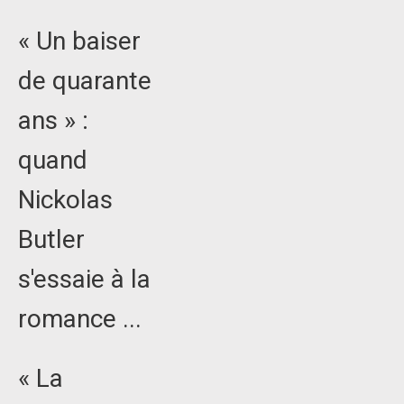
« Un baiser
de quarante
ans » :
quand
Nickolas
Butler
s'essaie à la
romance ...
« La