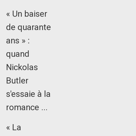
« Un baiser
de quarante
ans » :
quand
Nickolas
Butler
s'essaie à la
romance ...
« La