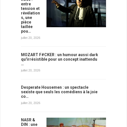
entre
tension et
révélation
s, une
pièce
taillée
pou…
juillet 20, 2026
MOZART F#CKER : un humour aussi dark
qu'irrésistible pour un concept inattendu
…
juillet 20, 2026
Desperate Housemen : un spectacle
sexiste que seuls les comédiens à la joie
co…
juillet 20, 2026
NASR &
DIN : une