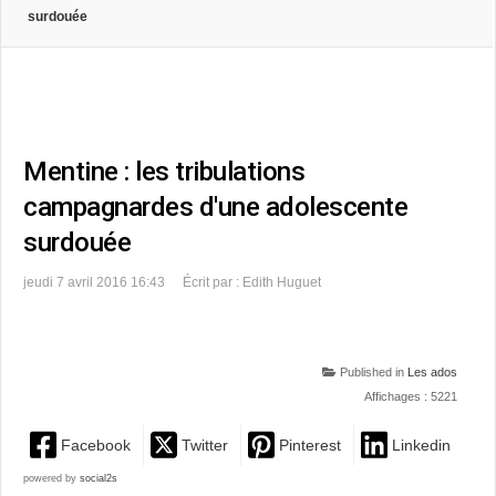
surdouée
Mentine : les tribulations
campagnardes d'une adolescente
surdouée
jeudi 7 avril 2016 16:43
Écrit par : Edith Huguet
Published in
Les ados
Affichages : 5221
Facebook
Twitter
Pinterest
Linkedin
powered by
social2s