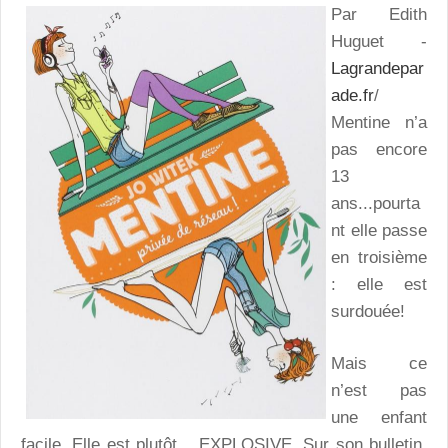
Par Edith
Huguet -
Lagrandepar
ade.fr
/
Mentine n’a
pas encore
13
ans...pourta
nt elle passe
en troisième
: elle est
surdouée!
Mais ce
n’est pas
une enfant
facile. Elle est plutôt….EXPLOSIVE. Sur son bulletin,