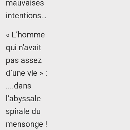
mauvaises
intentions…
« L’homme
qui n’avait
pas assez
d’une vie » :
....dans
l’abyssale
spirale du
mensonge !