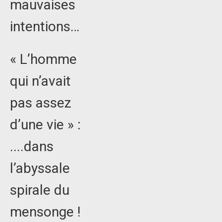
mauvaises
intentions…
« L’homme
qui n’avait
pas assez
d’une vie » :
....dans
l’abyssale
spirale du
mensonge !