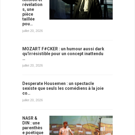
révélation
s, une
pièce
taillée
pou…
juillet 20, 2026
MOZART F#CKER : un humour aussi dark
qu'irrésistible pour un concept inattendu
…
juillet 20, 2026
Desperate Housemen : un spectacle
sexiste que seuls les comédiens à la joie
co…
juillet 20, 2026
NASR &
DIN : une
parenthès
e poétique