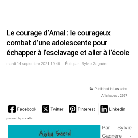
Le courage d’Amal : le courageux
combat d’une adolescente pour
échapper à l’esclavage et aller à l’école
mardi 14 septembre 2021 19:46
Écrit par : Sylvie Gagnère
Published in
Les ados
Affichages : 2567
Facebook
Twitter
Pinterest
Linkedin
powered by
social2s
Par Sylvie
Gagnère -