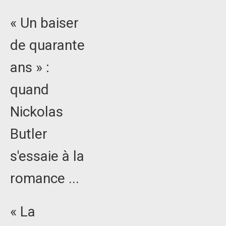
« Un baiser
de quarante
ans » :
quand
Nickolas
Butler
s'essaie à la
romance ...
« La