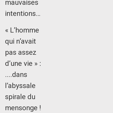
mauvaises
intentions…
« L’homme
qui n’avait
pas assez
d’une vie » :
....dans
l’abyssale
spirale du
mensonge !