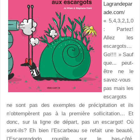
Lagrandepar
ade.com
/
« 5,4,3,2,1,0
: Partez!
Allez les
escargots…
Go!!!! » Sauf
que... peut-
être ne le
savez-vous
pas mais les
escargots
ne sont pas des exemples de précipitation et ils
n’obtempèrent pas à la première sollicitation… Et
donc, sur la ligne de départ, pas un escargot! Où
sont-ils? Eh bien l’Escarbeau se refait une beauté,
l’Escargrododo roupille sur le bas-côté,