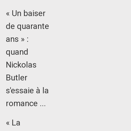
« Un baiser
de quarante
ans » :
quand
Nickolas
Butler
s'essaie à la
romance ...
« La