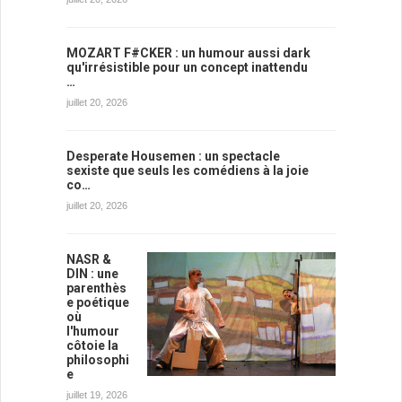
MOZART F#CKER : un humour aussi dark
qu'irrésistible pour un concept inattendu
…
juillet 20, 2026
Desperate Housemen : un spectacle
sexiste que seuls les comédiens à la joie
co…
juillet 20, 2026
NASR &
DIN : une
parenthès
e poétique
où
l'humour
côtoie la
philosophi
e
juillet 19, 2026