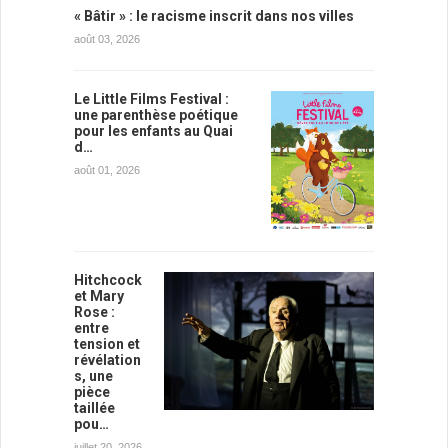
« Bâtir » : le racisme inscrit dans nos villes
août 03, 2026
Le Little Films Festival :
une parenthèse poétique
pour les enfants au Quai
d…
août 01, 2026
Hitchcock
et Mary
Rose :
entre
tension et
révélation
s, une
pièce
taillée
pou…
juillet 20, 2026