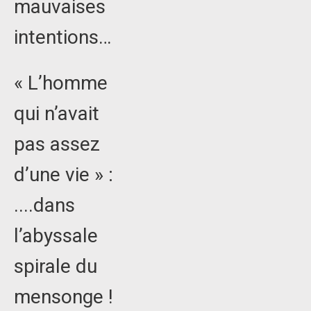
mauvaises
intentions…
« L’homme
qui n’avait
pas assez
d’une vie » :
....dans
l’abyssale
spirale du
mensonge !