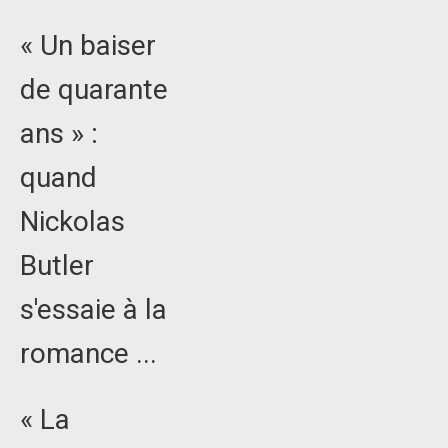
« Un baiser
de quarante
ans » :
quand
Nickolas
Butler
s'essaie à la
romance ...
« La