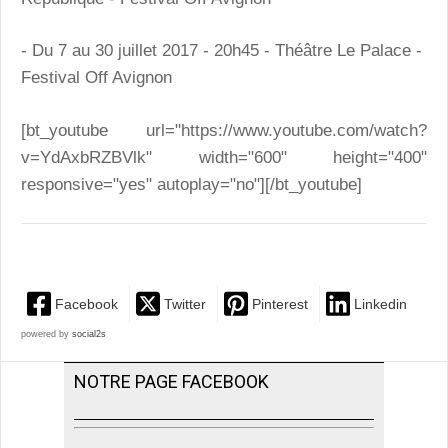
- Du 7 au 30 juillet 2017 - 20h45 - Théâtre Le Palace -
Festival Off Avignon
[bt_youtube url="https://www.youtube.com/watch?
v=YdAxbRZBVlk" width="600" height="400"
responsive="yes" autoplay="no"][/bt_youtube]
Facebook
Twitter
Pinterest
Linkedin
powered by
social2s
NOTRE PAGE FACEBOOK