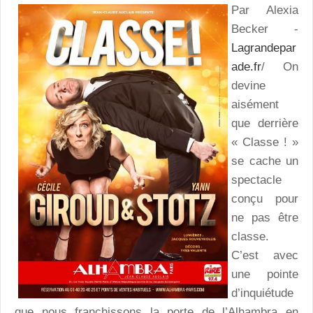
Par Alexia
Becker -
Lagrandepar
ade.fr
/ On
devine
aisément
que derrière
« Classe ! »
se cache un
spectacle
conçu pour
ne pas être
classe.
C’est avec
une pointe
d’inquiétude
que nous franchissons la porte de l’Alhambra en