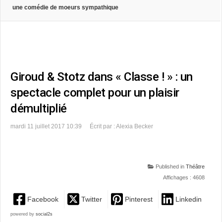
une comédie de moeurs sympathique
Giroud & Stotz dans « Classe ! » : un
spectacle complet pour un plaisir
démultiplié
mardi 11 juillet 2017 10:39
Écrit par : Alexia Becker
Published in
Théâtre
Affichages : 4608
Facebook
Twitter
Pinterest
Linkedin
powered by
social2s