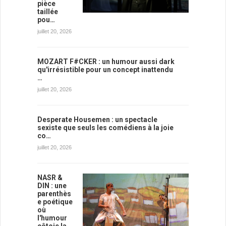
pièce
taillée
pou…
juillet 20, 2026
MOZART F#CKER : un humour aussi dark
qu'irrésistible pour un concept inattendu
…
juillet 20, 2026
Desperate Housemen : un spectacle
sexiste que seuls les comédiens à la joie
co…
juillet 20, 2026
NASR &
DIN : une
parenthès
e poétique
où
l'humour
côtoie la