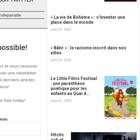
ndeparade
« La vie de Bohème » : s'inventer une
place dans le monde
août 03, 2026
possible!
« Bâtir » : le racisme inscrit dans nos
villes
août 03, 2026
ici et vous recevrez
mois une newsletter
Le Little Films Festival
s derniers articles
: une parenthèse
arus!
poétique pour les
enfants au Quai d…
or free today!
août 01, 2026
Nom
Hitchc
ock et