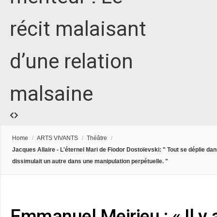
récit malaisant
d’une relation
malsaine
Home
/
ARTS VIVANTS
/
Théâtre
/
Jacques Allaire - L'éternel Mari de Fiodor Dostoïevski: " Tout se déplie da
dissimulait un autre dans une manipulation perpétuelle. "
Emmanuel Meirieu : « Il y a