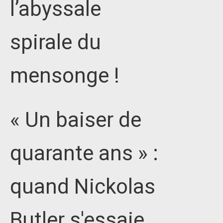
l’abyssale
spirale du
mensonge !
« Un baiser de
quarante ans » :
quand Nickolas
Butler s'essaie