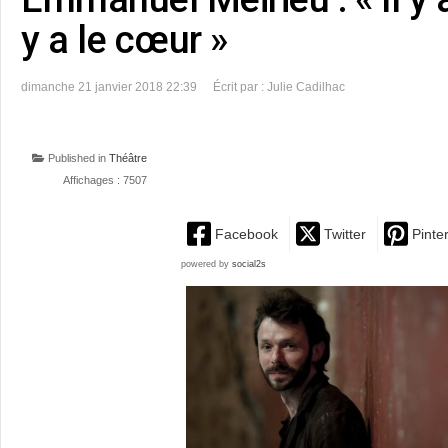
y a le cœur »
dimanche 21 janvier 2018 22:39
Écrit par : Julie Cadilhac
Published in
Théâtre
Affichages : 7507
Facebook
Twitter
Pinte
powered by
social2s