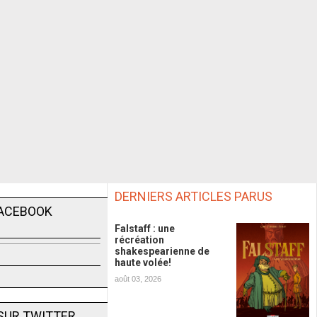
DERNIERS ARTICLES PARUS
FACEBOOK
Falstaff : une
récréation
shakespearienne de
haute volée!
août 03, 2026
SUR TWITTER