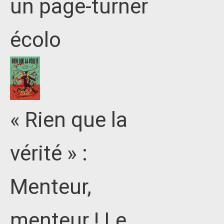
un page-turner
écolo
« Rien que la
vérité » :
Menteur,
menteur ! Le