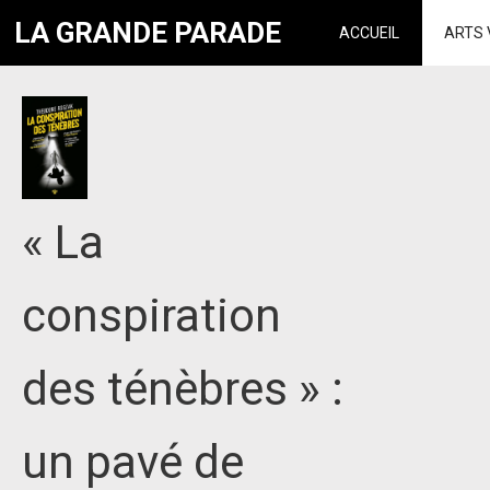
LA GRANDE PARADE
ACCUEIL
ARTS 
« La
conspiration
des ténèbres » :
un pavé de