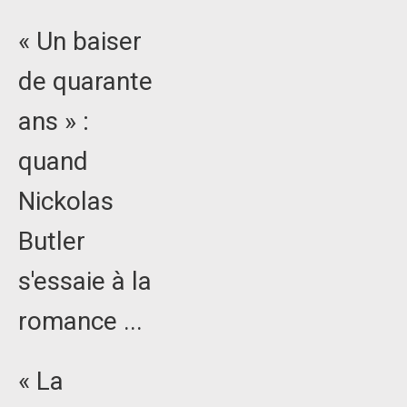
« Un baiser
de quarante
ans » :
quand
Nickolas
Butler
s'essaie à la
romance ...
« La