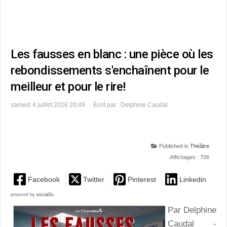
Les fausses en blanc : une pièce où les
rebondissements s'enchaînent pour le
meilleur et pour le rire!
samedi 4 juillet 2026 20:49
Écrit par : Delphine Caudal
Published in
Théâtre
Affichages : 706
Facebook
Twitter
Pinterest
Linkedin
powered by
social2s
Par Delphine
Caudal -