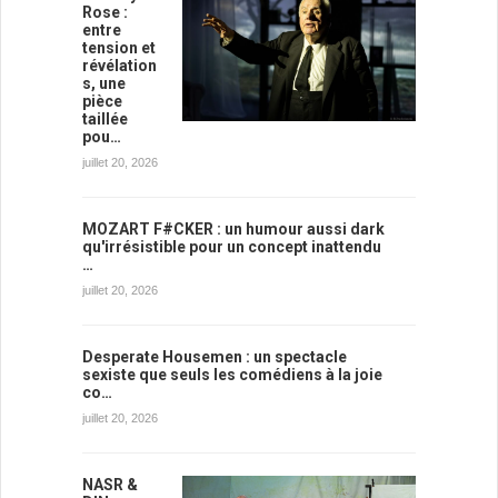
Rose :
entre
tension et
révélation
s, une
pièce
taillée
pou…
juillet 20, 2026
MOZART F#CKER : un humour aussi dark
qu'irrésistible pour un concept inattendu
…
juillet 20, 2026
Desperate Housemen : un spectacle
sexiste que seuls les comédiens à la joie
co…
juillet 20, 2026
NASR &