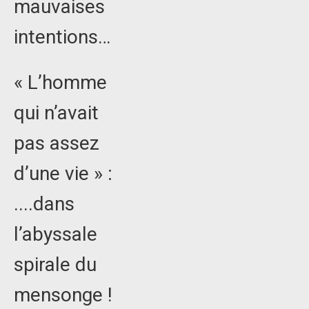
mauvaises
intentions…
« L’homme
qui n’avait
pas assez
d’une vie » :
....dans
l’abyssale
spirale du
mensonge !