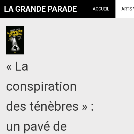
LA GRANDE PARADE
ACCUEIL
ARTS 
« La
conspiration
des ténèbres » :
un pavé de