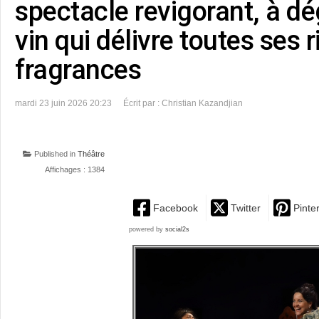
spectacle revigorant, à 
vin qui délivre toutes ses 
fragrances
mardi 23 juin 2026 20:23
Écrit par : Christian Kazandjian
Published in
Théâtre
Affichages : 1384
Facebook
Twitter
Pinte
powered by
social2s