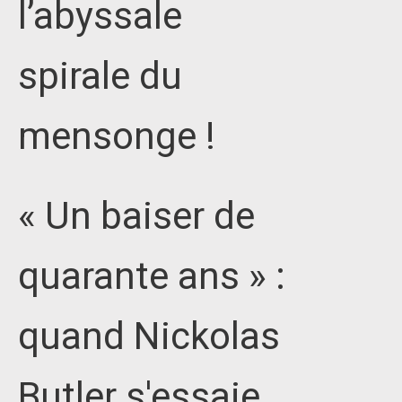
l’abyssale
spirale du
mensonge !
« Un baiser de
quarante ans » :
quand Nickolas
Butler s'essaie