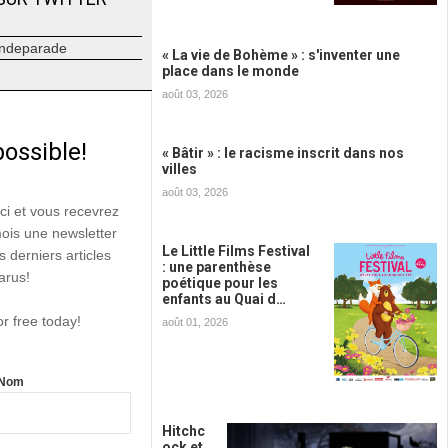
ndeparade
« La vie de Bohème » : s'inventer une
place dans le monde
août 03, 2026
possible!
« Bâtir » : le racisme inscrit dans nos
villes
août 03, 2026
ici et vous recevrez
mois une newsletter
Le Little Films Festival
s derniers articles
: une parenthèse
arus!
poétique pour les
enfants au Quai d…
or free today!
août 01, 2026
Nom
Hitchc
ock et