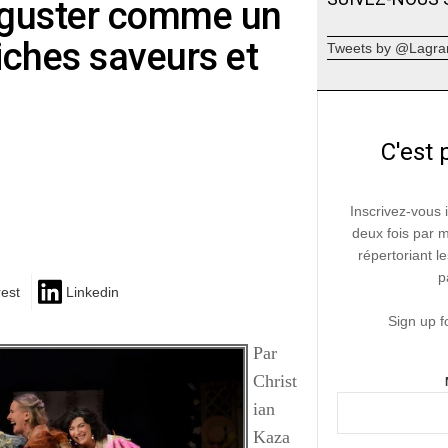
déguster comme un
riches saveurs et
Tweets by @Lagra
C'est 
Inscrivez-vous 
deux fois par 
répertoriant le
p
rest
Linkedin
Sign up f
Par
Christ
ian
Kaza