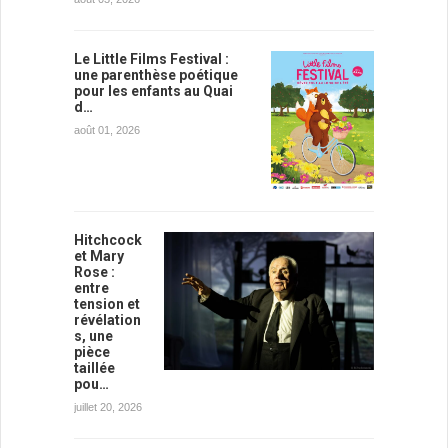
Le Little Films Festival :
une parenthèse poétique
pour les enfants au Quai
d…
août 01, 2026
Hitchcock
et Mary
Rose :
entre
tension et
révélation
s, une
pièce
taillée
pou…
juillet 20, 2026