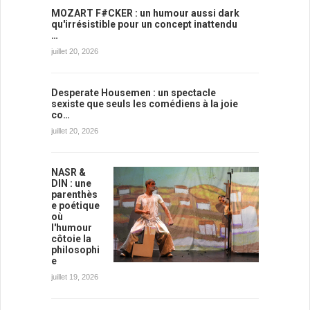
MOZART F#CKER : un humour aussi dark
qu'irrésistible pour un concept inattendu
…
juillet 20, 2026
Desperate Housemen : un spectacle
sexiste que seuls les comédiens à la joie
co…
juillet 20, 2026
NASR &
DIN : une
parenthès
e poétique
où
l'humour
côtoie la
philosophi
e
juillet 19, 2026