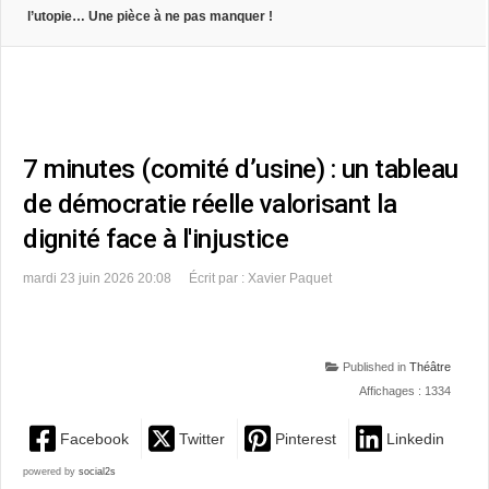
l’utopie… Une pièce à ne pas manquer !
7 minutes (comité d’usine) : un tableau
de démocratie réelle valorisant la
dignité face à l'injustice
mardi 23 juin 2026 20:08
Écrit par : Xavier Paquet
Published in
Théâtre
Affichages : 1334
Facebook
Twitter
Pinterest
Linkedin
powered by
social2s