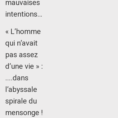
mauvaises
intentions…
« L’homme
qui n’avait
pas assez
d’une vie » :
....dans
l’abyssale
spirale du
mensonge !