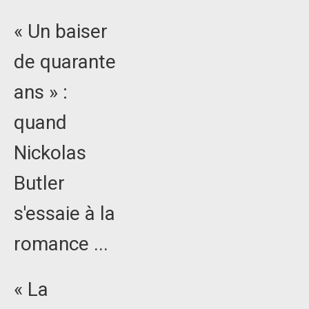
« Un baiser
de quarante
ans » :
quand
Nickolas
Butler
s'essaie à la
romance ...
« La