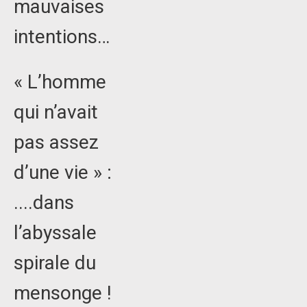
mauvaises
intentions…
« L’homme
qui n’avait
pas assez
d’une vie » :
....dans
l’abyssale
spirale du
mensonge !