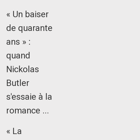
« Un baiser
de quarante
ans » :
quand
Nickolas
Butler
s'essaie à la
romance ...
« La