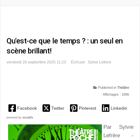
Qu'est-ce que le temps ? : un seul en
scène brillant!
vendredi 26 septembre 2025 11:23
Écrit par : Sylvie Lefrere
Published in
Théâtre
Affichages : 1896
Facebook
Twitter
Pinterest
Linkedin
powered by
social2s
Par Sylvie
Lefrère -