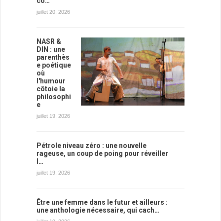
co…
juillet 20, 2026
NASR &
DIN : une
parenthès
e poétique
où
l'humour
côtoie la
philosophi
e
juillet 19, 2026
Pétrole niveau zéro : une nouvelle
rageuse, un coup de poing pour réveiller
l…
juillet 19, 2026
Être une femme dans le futur et ailleurs :
une anthologie nécessaire, qui cach…