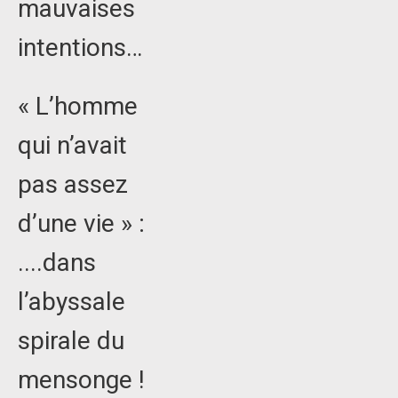
mauvaises
intentions…
« L’homme
qui n’avait
pas assez
d’une vie » :
....dans
l’abyssale
spirale du
mensonge !