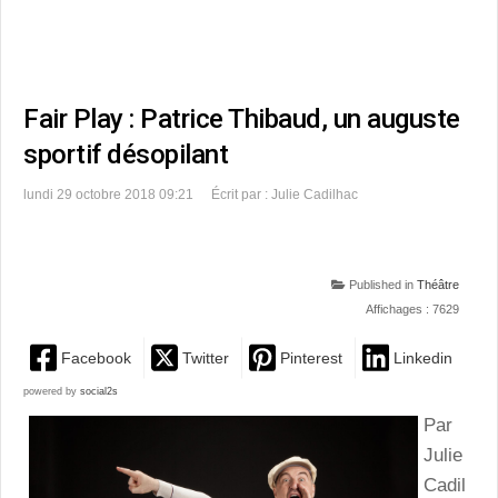
Fair Play : Patrice Thibaud, un auguste
sportif désopilant
lundi 29 octobre 2018 09:21
Écrit par : Julie Cadilhac
Published in
Théâtre
Affichages : 7629
Facebook
Twitter
Pinterest
Linkedin
powered by
social2s
Par
Julie
Cadil