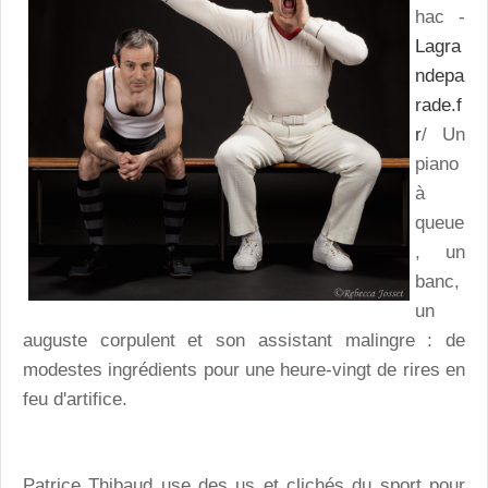
hac -
Lagra
ndepa
rade.f
r
/ Un
piano
à
queue
, un
banc,
un
auguste corpulent et son assistant malingre : de
modestes ingrédients pour une heure-vingt de rires en
feu d'artifice.
Patrice Thibaud use des us et clichés du sport pour