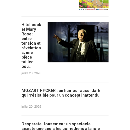
Hitchcock
et Mary
Rose :
entre
tension et
révélation
s, une
pièce
taillée
pou…
juillet 20, 2026
MOZART F#CKER : un humour aussi dark
qu'irrésistible pour un concept inattendu
…
juillet 20, 2026
Desperate Housemen : un spectacle
sexiste que seuls les comédiens à la joie