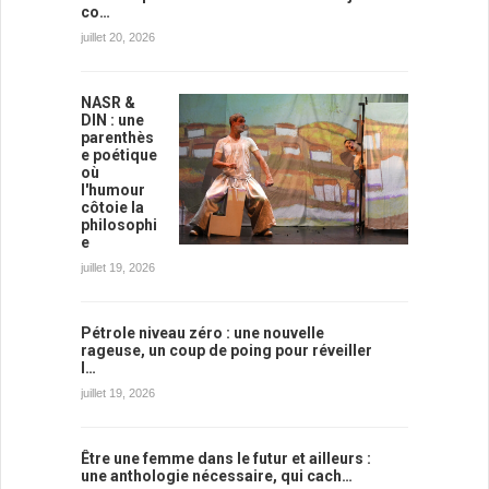
co…
juillet 20, 2026
NASR &
DIN : une
parenthès
e poétique
où
l'humour
côtoie la
philosophi
e
juillet 19, 2026
Pétrole niveau zéro : une nouvelle
rageuse, un coup de poing pour réveiller
l…
juillet 19, 2026
Être une femme dans le futur et ailleurs :
une anthologie nécessaire, qui cach…