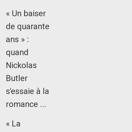
« Un baiser
de quarante
ans » :
quand
Nickolas
Butler
s'essaie à la
romance ...
« La