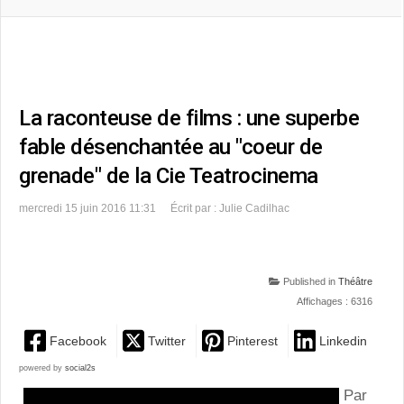
La raconteuse de films : une superbe
fable désenchantée au "coeur de
grenade" de la Cie Teatrocinema
mercredi 15 juin 2016 11:31
Écrit par : Julie Cadilhac
Published in
Théâtre
Affichages : 6316
Facebook
Twitter
Pinterest
Linkedin
powered by
social2s
Par