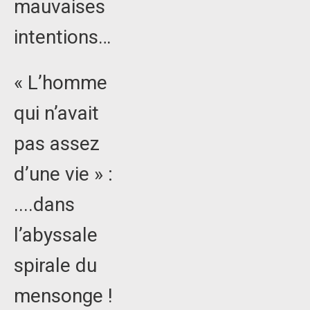
mauvaises
intentions…
« L’homme
qui n’avait
pas assez
d’une vie » :
....dans
l’abyssale
spirale du
mensonge !