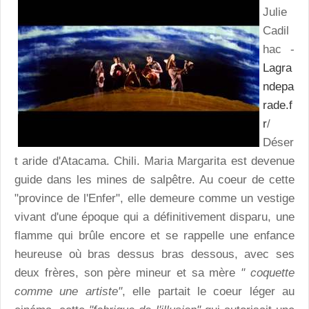
Julie
Cadil
hac -
Lagra
ndepa
rade.f
r
/
Déser
t aride d'Atacama. Chili. Maria Margarita est devenue
guide dans les mines de salpêtre. Au coeur de cette
"province de l'Enfer", elle demeure comme un vestige
vivant d'une époque qui a définitivement disparu, une
flamme qui brûle encore et se rappelle une enfance
heureuse où bras dessus bras dessous, avec ses
deux frères, son père mineur et sa mère
" coquette
comme une artiste"
, elle partait le coeur léger au