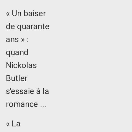
« Un baiser
de quarante
ans » :
quand
Nickolas
Butler
s'essaie à la
romance ...
« La