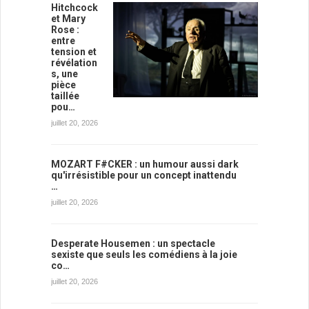
Hitchcock
et Mary
Rose :
entre
tension et
révélation
s, une
pièce
taillée
pou…
juillet 20, 2026
MOZART F#CKER : un humour aussi dark
qu'irrésistible pour un concept inattendu
…
juillet 20, 2026
Desperate Housemen : un spectacle
sexiste que seuls les comédiens à la joie
co…
juillet 20, 2026