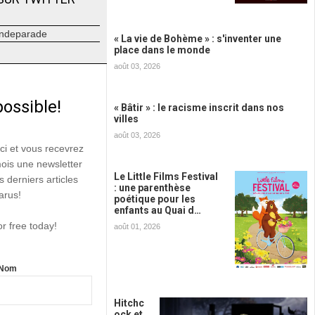
ndeparade
« La vie de Bohème » : s'inventer une
place dans le monde
août 03, 2026
possible!
« Bâtir » : le racisme inscrit dans nos
villes
août 03, 2026
ici et vous recevrez
mois une newsletter
Le Little Films Festival
s derniers articles
: une parenthèse
arus!
poétique pour les
enfants au Quai d…
or free today!
août 01, 2026
Nom
Hitchc
ock et