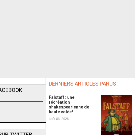
DERNIERS ARTICLES PARUS
FACEBOOK
Falstaff : une
récréation
shakespearienne de
haute volée!
août 03, 2026
SUR TWITTER