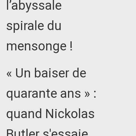
l’abyssale
spirale du
mensonge !
« Un baiser de
quarante ans » :
quand Nickolas
Butler s'essaie