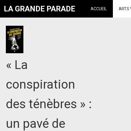
LA GRANDE PARADE
ACCUEIL
ARTS 
« La
conspiration
des ténèbres » :
un pavé de