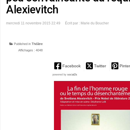
Alexievitch
mercredi 11 novembre 2015 22:49
Écrit par : Marie du Boucher
Published in
Théâtre
Affichages : 4048
Facebook
Twitter
Pinte
powered by
social2s