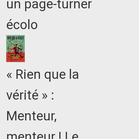
un page-turner
écolo
« Rien que la
vérité » :
Menteur,
menteur ! Le