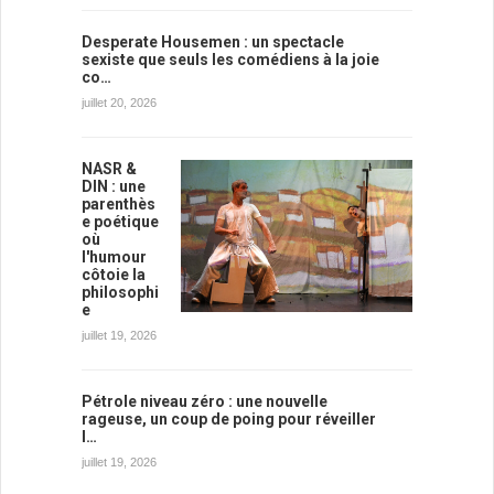
Desperate Housemen : un spectacle
sexiste que seuls les comédiens à la joie
co…
juillet 20, 2026
NASR &
DIN : une
parenthès
e poétique
où
l'humour
côtoie la
philosophi
e
juillet 19, 2026
Pétrole niveau zéro : une nouvelle
rageuse, un coup de poing pour réveiller
l…
juillet 19, 2026