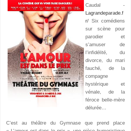
Caudal -
Lagrandeparade.f
r/
Six comédiens
sur scène pour
parodier et
s’amuser de
l’infidélité, du
divorce, du mari
fauché, de la
compagne
hystérique et
vénale, de la
féroce belle-mère
délurée…
C’est au théâtre du Gymnase que prend place
« L’amour est dans le prix », une pièce humoristique