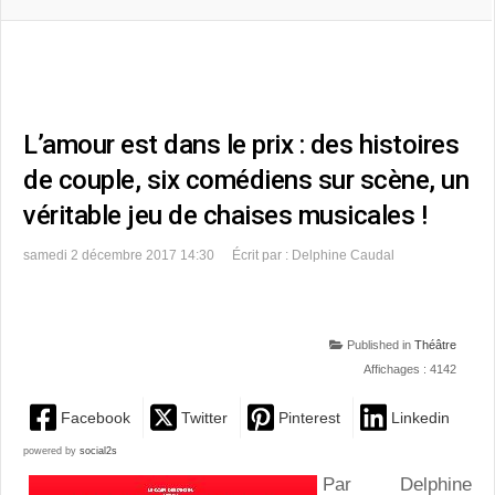
L’amour est dans le prix : des histoires
de couple, six comédiens sur scène, un
véritable jeu de chaises musicales !
samedi 2 décembre 2017 14:30
Écrit par : Delphine Caudal
Published in
Théâtre
Affichages : 4142
Facebook
Twitter
Pinterest
Linkedin
powered by
social2s
Par Delphine