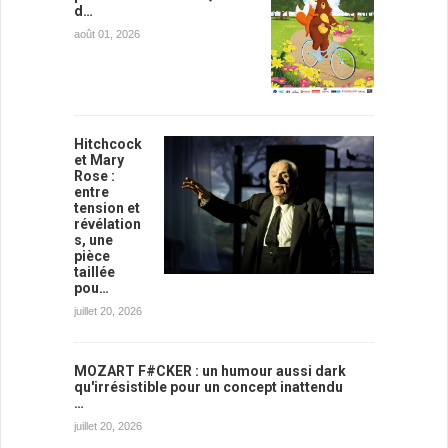
d…
août 01, 2026
Hitchcock
et Mary
Rose :
entre
tension et
révélation
s, une
pièce
taillée
pou…
juillet 20, 2026
MOZART F#CKER : un humour aussi dark
qu'irrésistible pour un concept inattendu
…
juillet 20, 2026