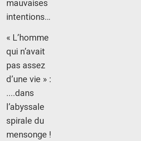
mauvaises
intentions…
« L’homme
qui n’avait
pas assez
d’une vie » :
....dans
l’abyssale
spirale du
mensonge !