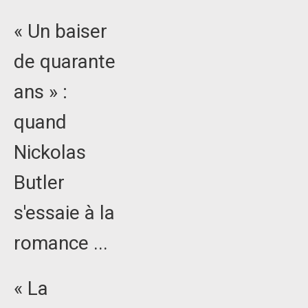
« Un baiser
de quarante
ans » :
quand
Nickolas
Butler
s'essaie à la
romance ...
« La