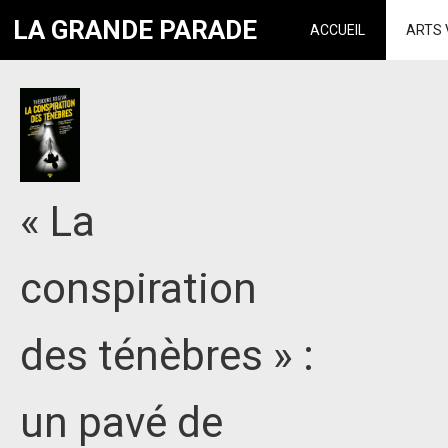
LA GRANDE PARADE
ACCUEIL
ARTS 
« La
conspiration
des ténèbres » :
un pavé de