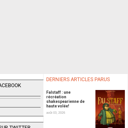
DERNIERS ARTICLES PARUS
FACEBOOK
Falstaff : une
récréation
shakespearienne de
haute volée!
août 03, 2026
SUR TWITTER