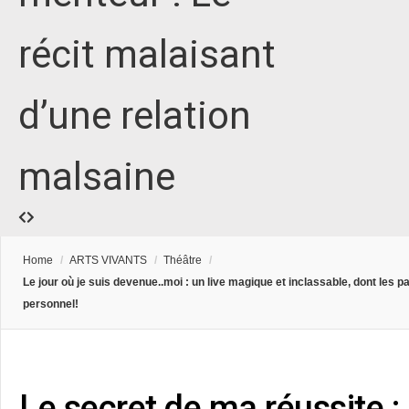
récit malaisant
d’une relation
malsaine
Home
/
ARTS VIVANTS
/
Théâtre
/
Le jour où je suis devenue..moi : un live magique et inclassable, dont les paill
personnel!
Le secret de ma réussite 