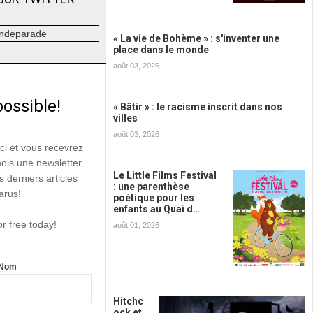
ndeparade
« La vie de Bohème » : s'inventer une
place dans le monde
août 03, 2026
possible!
« Bâtir » : le racisme inscrit dans nos
villes
août 03, 2026
ici et vous recevrez
mois une newsletter
Le Little Films Festival
s derniers articles
: une parenthèse
arus!
poétique pour les
enfants au Quai d…
or free today!
août 01, 2026
Nom
Hitchc
ock et