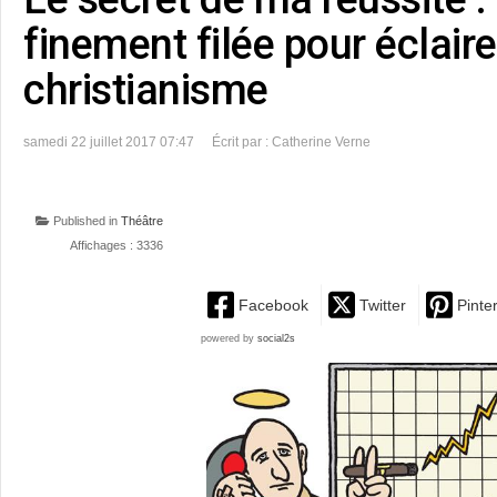
finement filée pour éclaire
christianisme
samedi 22 juillet 2017 07:47
Écrit par : Catherine Verne
Published in
Théâtre
Affichages : 3336
Facebook
Twitter
Pinte
powered by
social2s