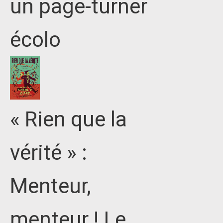
un page-turner
écolo
« Rien que la
vérité » :
Menteur,
menteur ! Le