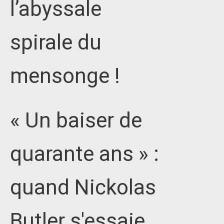
l’abyssale
spirale du
mensonge !
« Un baiser de
quarante ans » :
quand Nickolas
Butler s'essaie