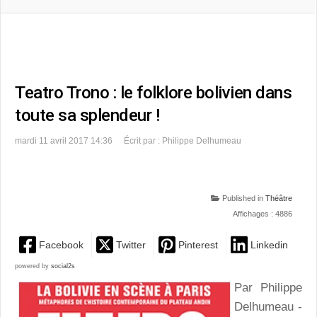
Teatro Trono : le folklore bolivien dans
toute sa splendeur !
mardi 11 avril 2017 14:36
Écrit par : Philippe Delhumeau
Published in
Théâtre
Affichages : 4886
Facebook
Twitter
Pinterest
Linkedin
powered by
social2s
Par Philippe
Delhumeau -