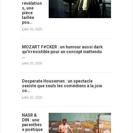
révélation
s, une
pièce
taillée
pou…
juillet 20, 2026
MOZART F#CKER : un humour aussi dark
qu'irrésistible pour un concept inattendu
…
juillet 20, 2026
Desperate Housemen : un spectacle
sexiste que seuls les comédiens à la joie
co…
juillet 20, 2026
NASR &
DIN : une
parenthès
e poétique