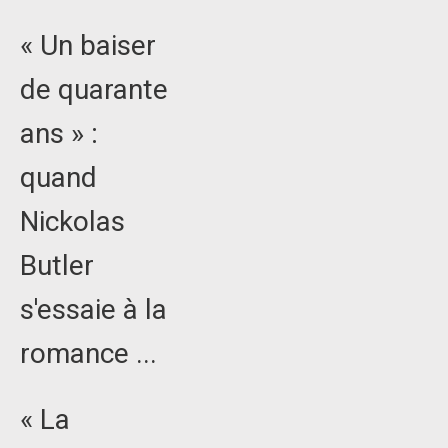
« Un baiser
de quarante
ans » :
quand
Nickolas
Butler
s'essaie à la
romance ...
« La