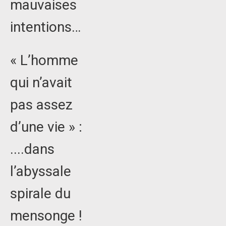
mauvaises
intentions…
« L’homme
qui n’avait
pas assez
d’une vie » :
....dans
l’abyssale
spirale du
mensonge !