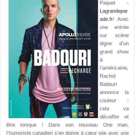
Paquet -
Lagrandepar
ade.fr
/ Avec
une entrée
sur scène
digne d’un
grand show
à
l’américaine,
Rachid
Badouri
annonce la
couleur :
cela va
décoiffer et
être tonique ! Dans son nouveau One man,
l’humoriste canadien s’en donne à cœur joie avec une