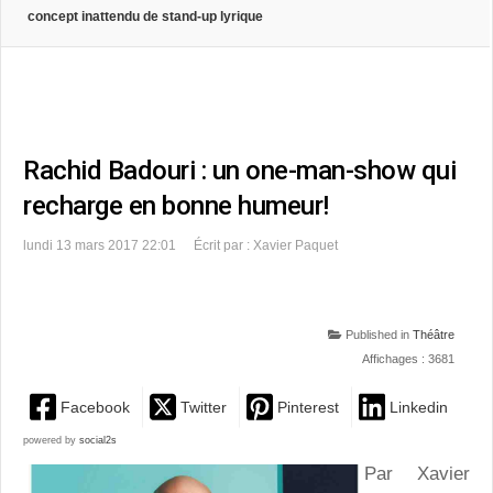
concept inattendu de stand-up lyrique
Rachid Badouri : un one-man-show qui
recharge en bonne humeur!
lundi 13 mars 2017 22:01
Écrit par : Xavier Paquet
Published in
Théâtre
Affichages : 3681
Facebook
Twitter
Pinterest
Linkedin
powered by
social2s
Par Xavier