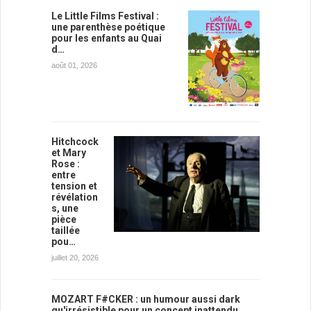
Le Little Films Festival :
une parenthèse poétique
pour les enfants au Quai
d…
août 01, 2026
Hitchcock
et Mary
Rose :
entre
tension et
révélation
s, une
pièce
taillée
pou…
juillet 20, 2026
MOZART F#CKER : un humour aussi dark
qu'irrésistible pour un concept inattendu