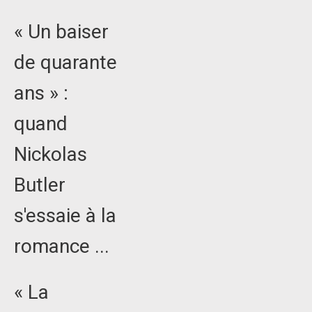
« Un baiser
de quarante
ans » :
quand
Nickolas
Butler
s'essaie à la
romance ...
« La