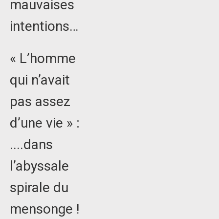
mauvaises
intentions…
« L’homme
qui n’avait
pas assez
d’une vie » :
....dans
l’abyssale
spirale du
mensonge !