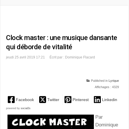
Clock master : une musique dansante
qui déborde de vitalité
jeudi 25 avril 2019 17:21
Écrit par : Dominique Flacard
Published in
Lyrique
Affichages : 4329
Facebook
Twitter
Pinterest
Linkedin
powered by
social2s
Par
Dominique