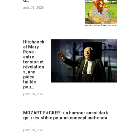
d…
août 01, 2026
Hitchcock
et Mary
Rose :
entre
tension et
révélation
s, une
pièce
taillée
pou…
juillet 20, 2026
MOZART F#CKER : un humour aussi dark
qu'irrésistible pour un concept inattendu
…
juillet 20, 2026