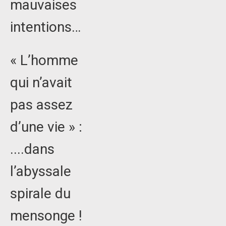
mauvaises
intentions…
« L’homme
qui n’avait
pas assez
d’une vie » :
....dans
l’abyssale
spirale du
mensonge !