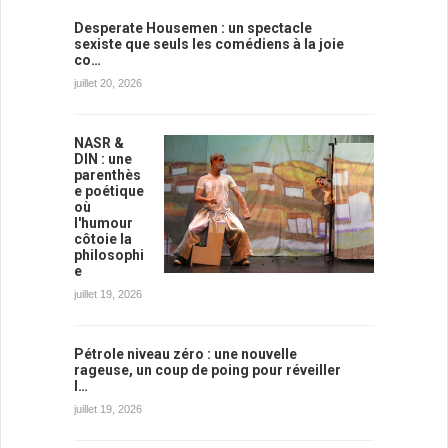
Desperate Housemen : un spectacle
sexiste que seuls les comédiens à la joie
co…
juillet 20, 2026
NASR &
DIN : une
parenthès
e poétique
où
l'humour
côtoie la
philosophi
e
juillet 19, 2026
Pétrole niveau zéro : une nouvelle
rageuse, un coup de poing pour réveiller
l…
juillet 19, 2026