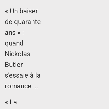
« Un baiser
de quarante
ans » :
quand
Nickolas
Butler
s'essaie à la
romance ...
« La