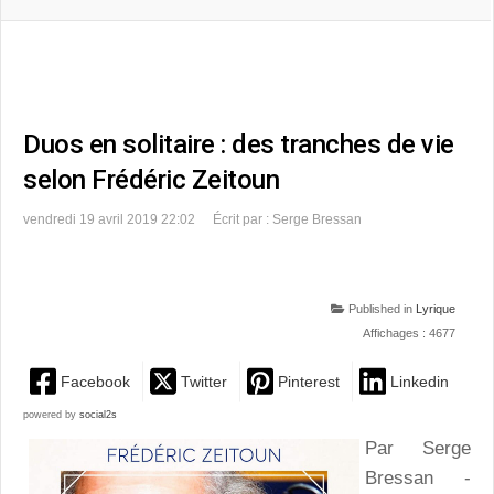
Duos en solitaire : des tranches de vie
selon Frédéric Zeitoun
vendredi 19 avril 2019 22:02
Écrit par : Serge Bressan
Published in
Lyrique
Affichages : 4677
Facebook
Twitter
Pinterest
Linkedin
powered by
social2s
Par Serge
Bressan -