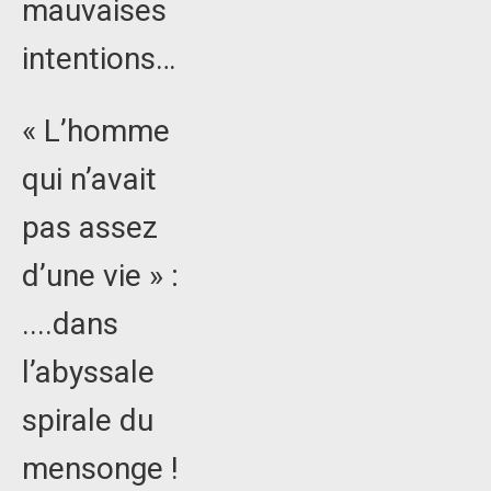
mauvaises
intentions…
« L’homme
qui n’avait
pas assez
d’une vie » :
....dans
l’abyssale
spirale du
mensonge !