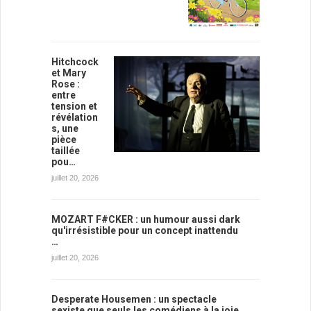
Hitchcock
et Mary
Rose :
entre
tension et
révélation
s, une
pièce
taillée
pou…
juillet 20, 2026
MOZART F#CKER : un humour aussi dark
qu'irrésistible pour un concept inattendu
…
juillet 20, 2026
Desperate Housemen : un spectacle
sexiste que seuls les comédiens à la joie