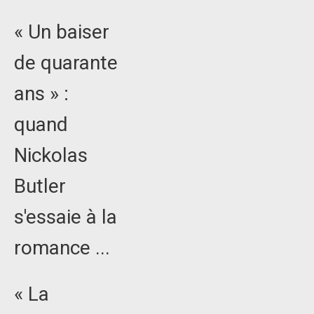
« Un baiser
de quarante
ans » :
quand
Nickolas
Butler
s'essaie à la
romance ...
« La