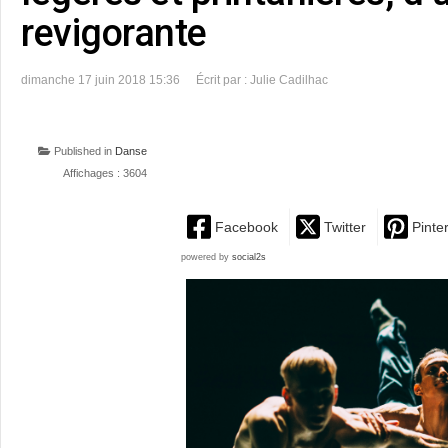
revigorante
dimanche 17 juin 2018 15:36
Écrit par : Julie Cadilhac
Published in
Danse
Affichages : 3604
Facebook
Twitter
Pinte
powered by
social2s