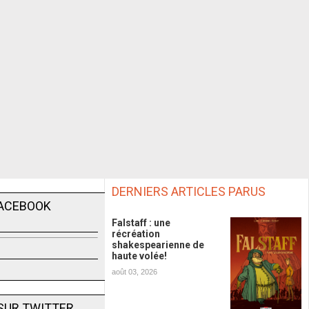
DERNIERS ARTICLES PARUS
FACEBOOK
Falstaff : une
récréation
shakespearienne de
haute volée!
août 03, 2026
SUR TWITTER