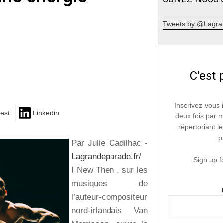
Tweets by @Lagra
C'est 
Inscrivez-vous 
rest
Linkedin
deux fois par 
répertoriant le
p
Par Julie Cadilhac -
Lagrandeparade.fr/
Sign up f
I New Then
, sur les
musiques de
l’auteur-compositeur
nord-irlandais Van