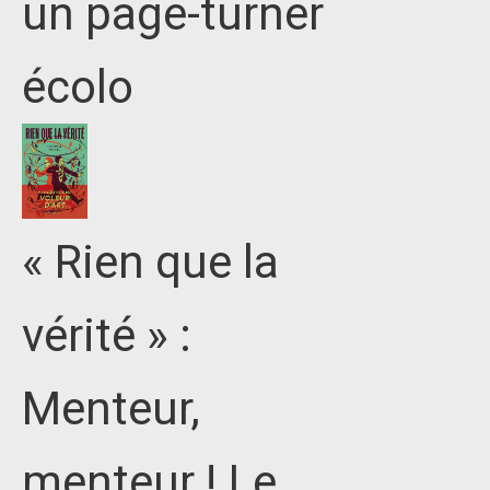
un page-turner
écolo
« Rien que la
vérité » :
Menteur,
menteur ! Le