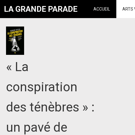
LA GRANDE PARADE
ACCUEIL
ARTS 
« La
conspiration
des ténèbres » :
un pavé de