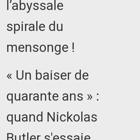
l’abyssale
spirale du
mensonge !
« Un baiser de
quarante ans » :
quand Nickolas
Butler s'essaie