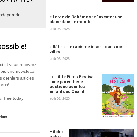
ndeparade
« La vie de Bohème » : s'inventer une
place dans le monde
août 03, 2026
possible!
« Bâtir » : le racisme inscrit dans nos
villes
août 03, 2026
ici et vous recevrez
mois une newsletter
Le Little Films Festival
s derniers articles
: une parenthèse
arus!
poétique pour les
enfants au Quai d…
or free today!
août 01, 2026
Nom
Hitchc
ock et