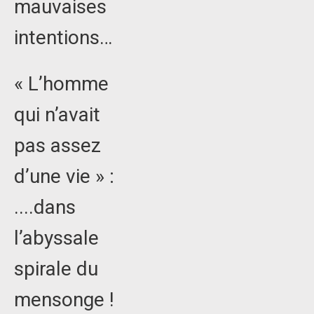
mauvaises
intentions…
« L’homme
qui n’avait
pas assez
d’une vie » :
....dans
l’abyssale
spirale du
mensonge !