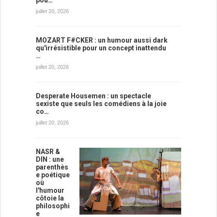
pou…
juillet 20, 2026
MOZART F#CKER : un humour aussi dark
qu'irrésistible pour un concept inattendu
…
juillet 20, 2026
Desperate Housemen : un spectacle
sexiste que seuls les comédiens à la joie
co…
juillet 20, 2026
NASR &
DIN : une
parenthès
e poétique
où
l'humour
côtoie la
philosophi
e