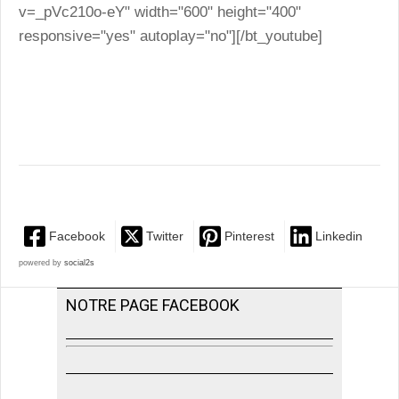
v=_pVc210o-eY" width="600" height="400"
responsive="yes" autoplay="no"][/bt_youtube]
Facebook
Twitter
Pinterest
Linkedin
powered by
social2s
NOTRE PAGE FACEBOOK