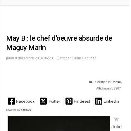
May B : le chef d'oeuvre absurde de
Maguy Marin
jeudi 8 décembre 2016 06:23
Écrit par : Julie Cadilhac
Published in
Danse
Affichages : 7987
Facebook
Twitter
Pinterest
Linkedin
powered by
social2s
Par
Julie