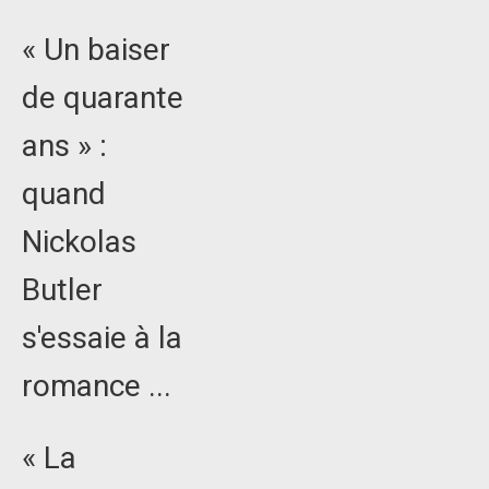
« Un baiser
de quarante
ans » :
quand
Nickolas
Butler
s'essaie à la
romance ...
« La