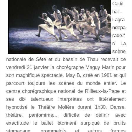
Cadil
hac-
Lagra
ndepa
rade.f
r
/ La
scène
nationale de Sète et du bassin de Thau recevait ce
vendredi 21 janvier la chorégraphe Maguy Marin pour
son magnifique spectacle, May B, créé en 1981 et qui
parcourt toujours les scènes du monde entier. Le
centre chorégraphique national de Rillieux-la-Pape et
ses dix talentueux interprètes ont littéralement
hypnotisé le Théâtre Molière durant 1h30. Danse,
théâtre, pantomime... difficile de définir avec
exactitude le ballet étonnant surpiqué de bruits
stomacaux, grommelots et autres formes